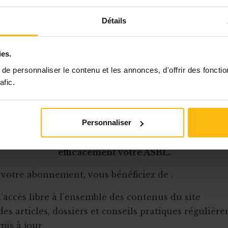
teur devient créancier) :
crowdlending
;
ncement par
participation aux bénéfices
;
Détails
ncement par
participation aux fonds propres/capita
rowdequity, ou investissement participatif, via l'ac
ies.
s/de parts).
e personnaliser le contenu et les annonces, d'offrir des fonctio
afic.
Cet article est réservé aux abonnés
Personnaliser
onnement MonASBL vous donne un accès complet 
urces pratiques et à une expertise actualisée pour
efficacement votre ASBL.
 votre abonnement, vous bénéficiez de :
l’accès libre à l’ensemble des contenus du site
des articles, dossiers et conseils pratiques régulièr
mis à jour