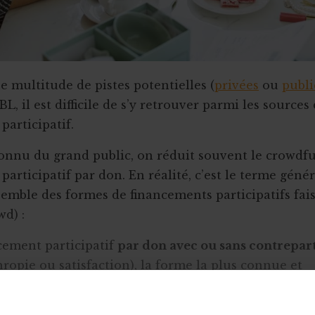
ne multitude de pistes potentielles (
privées
ou
publ
BL, il est difficile de s’y retrouver parmi les sources
participatif.
onnu du grand public, on réduit souvent le crowdf
articipatif par don. En réalité, c’est le terme géné
semble des formes de financements participatifs fai
wd) :
cement participatif
par don avec ou sans contrepar
ropie ou satisfaction), la forme la plus connue et
ément appelé
crowdfunding
;
cement participatif
par prêt de capital ou emprunt