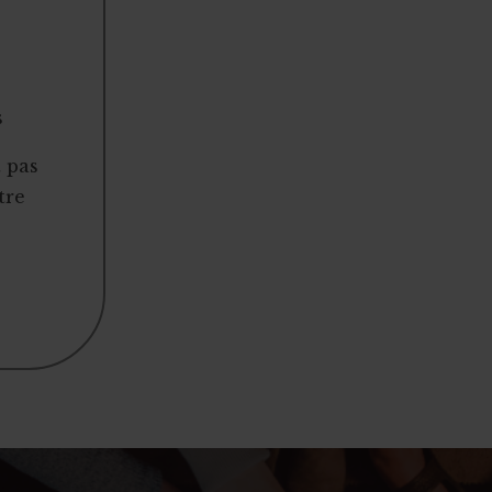
s
t pas
tre