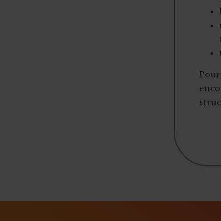
Tourisme
2,5 millions d'euros de dons
Coffret cadeau autour de la bière
Crowdlending : 50 000€ en 1 minute
Iceland for animals
Pour 
Faire de citoyens vos ambassadeurs
encor
Associer l'ASBL à un projet personnel
struc
Appel à obligations
Utiliser l'actu pour faire parler de vous
Triathlon solidaire
Concentration de motos et voitures