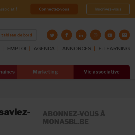
Connectez-vous
Inscrivez-vous
ssociatif
 tableau de bord
O
EMPLOI
AGENDA
ANNONCES
E-LEARNING
maines
Marketing
Vie associative
 saviez-
ABONNEZ-VOUS À
MONASBL.BE