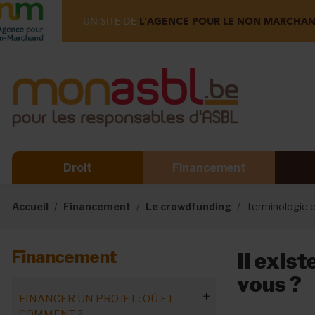
UN SITE DE
L'AGENCE POUR LE NON MARCHA
Droit
Financement
Accueil
Financement
Le crowdfunding
Terminologie 
Financement
Il exis
vous ?
FINANCER UN PROJET : OÙ ET
COMMENT ?