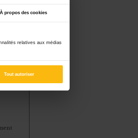
À propos des cookies
l
hat
nnalités relatives aux médias
Tout autoriser
à des
 gérer
ement