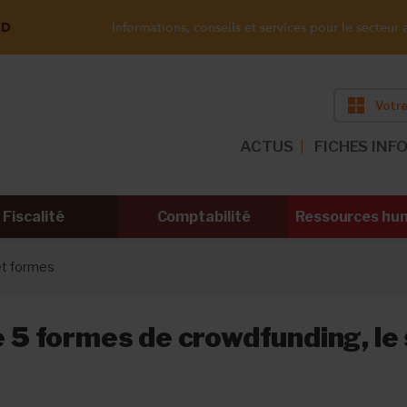
ND
Informations, conseils et services pour le secteur a
Votre
ACTUS
FICHES INF
Fiscalité
Comptabilité
Ressources hu
et formes
te 5 formes de crowdfunding, le