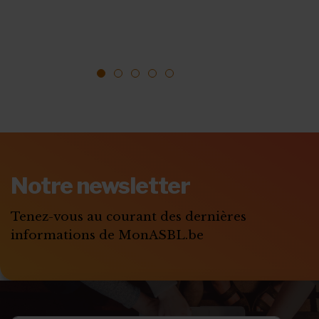
appel à projets ...
Date limite : 18 août 2026. Le Fonds
Baillet Latour a vu ...
1
2
3
4
5
Notre newsletter
Tenez-vous au courant des dernières
informations de MonASBL.be