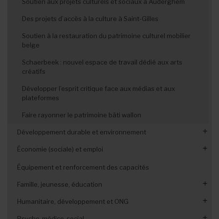
Soutien aux projets culturels et sociaux à Auderghem
Leçon 6 : les contributeurs
Des projets d’accès à la culture à Saint-Gilles
Leçon 7 : oser l’étude de marché
Soutien à la restauration du patrimoine culturel mobilier
belge
Leçon 8 : dénicher la concurrence
Schaerbeek : nouvel espace de travail dédié aux arts
Leçon 9 : une vision pour l'ASBL
créatifs
Leçon 10 : les besoins de l'ASBL
Développer l’esprit critique face aux médias et aux
plateformes
Leçon 11 : financer l'activité
Faire rayonner le patrimoine bâti wallon
Leçon 12 : réaliser le bilan
Développement durable et environnement
Leçon 13 : établir les comptes
Économie (sociale) et emploi
Europe : développer des solutions bio-sourcées
Leçon 14 : le plan de trésorerie
Fonds Brussels Airport : s’engager pour la nature
Amplifier l’impact des initiatives d’éducation financière
Leçon 15 : au-delà des finances
Équipement et renforcement des capacités
Décarbon'Action : accompagnement environnemental de
Leçon 16 : contenu et forme du BP
Famille, jeunesse, éducation
Bruxeo
Humanitaire, développement et ONG
Renforcer les collaborations pour mieux accompagner les
Climat : favoriser la transition climatique à Bruxelles
jeunes vulnérables
Psycho-médico-social
Développement économique dans un pays du Sud