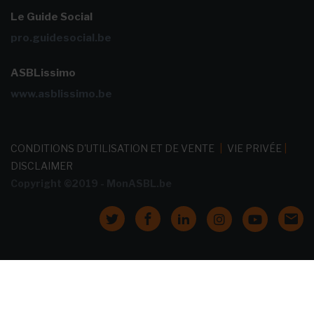
Le Guide Social
pro.guidesocial.be
ASBLissimo
www.asblissimo.be
CONDITIONS D'UTILISATION ET DE VENTE
|
VIE PRIVÉE
|
DISCLAIMER
Copyright ©2019 - MonASBL.be