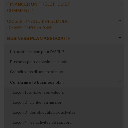
FINANCER UN PROJET : OÙ ET
COMMENT ?
CRISES FINANCIÈRES : MODE
Etape préalable : analyse de l'ASBL
D’EMPLOI POUR ASBL
Créer un dossier de financement
Evaluer l’impact social
BUSINESS PLAN ASSOCIATIF
Subsides supprimés ou retardés: mesurer l’impact sur vos
Business models innovants
ASBLissimo : audit associatif
finances
Un business plan pour l'ASBL ?
Rédiger un dossier de partenariat
ASBLissimo : son impact social
Risque de faillite : les responsabilités des administrateurs
Business plan vs business model
Réaliser un cahier des charges
Partenaires financiers
Diagnostic financier : votre ASBL est-elle en danger ?
Grandir sans diluer sa mission
Convaincre grâce au storytelling
Mesures d’urgence et stratégies durables pour tenir et
rebondir
Construire le business plan
Accompagnement/financement durables
Mettre le storytelling en pratique
Faillite, médiation d’entreprise et réorganisation judiciaire
Leçon 1 : afficher ses valeurs
Leçon 2 : clarifier sa mission
Leçon 3 : des objectifs aux activités
Leçon 4 : les activités de support