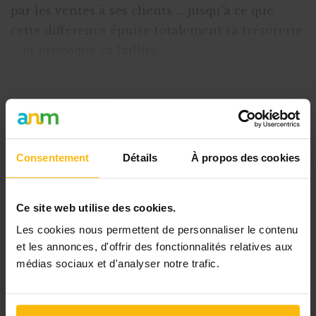
par les ventes à ses clients … jusqu’à ce que
cette différence épuise totalement sa trésorerie
… et provoque sa faillite.
Bien sûr, l’histoire est un peu forcée. Avec les
créances détenues sur ses clients, les comp
Cet article est réservé aux
Consentement
Détails
À propos des cookies
abonnés
L’abonnement MonASBL vous donne
Ce site web utilise des cookies.
un accès complet à des ressources
Les cookies nous permettent de personnaliser le contenu
pratiques et à une expertise actualisée
et les annonces, d'offrir des fonctionnalités relatives aux
pour gérer efficacement votre ASBL.
médias sociaux et d'analyser notre trafic.
Avec votre abonnement, vous
bénéficiez de :