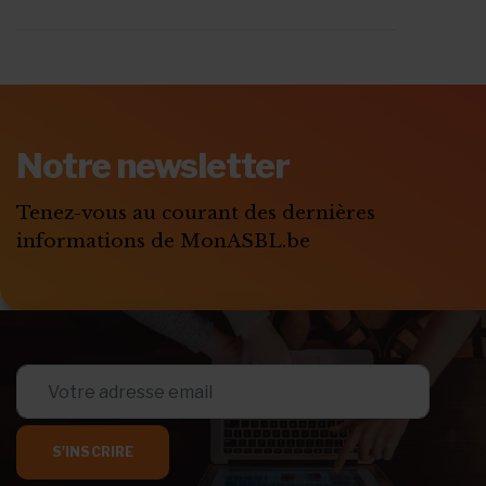
ABONNEZ-VOUS A
MONASBL.BE
Notre newsletter
S'ABONNER
Tenez-vous au courant des dernières
informations de MonASBL.be
S'INSCRIRE