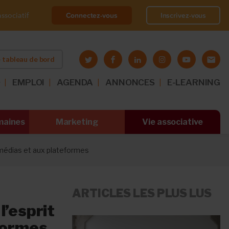
Connectez-vous
Inscrivez-vous
ssociatif
 tableau de bord
O
EMPLOI
AGENDA
ANNONCES
E-LEARNING
maines
Marketing
Vie associative
 médias et aux plateformes
ARTICLES LES PLUS LUS
l’esprit
eformes