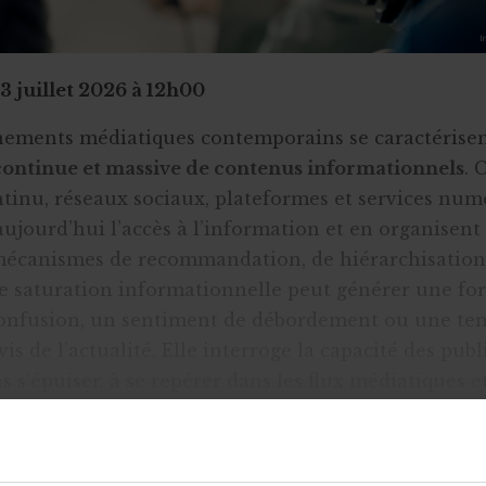
 3 juillet 2026 à 12h00
nements médiatiques contemporains se caractérise
continue et massive de contenus informationnels
. 
ntinu, réseaux sociaux, plateformes et services num
ujourd’hui l’accès à l’information et en organisent l
mécanismes de recommandation, de hiérarchisation
tte saturation informationnelle peut générer une fo
 confusion, un sentiment de débordement ou une te
-vis de l’actualité. Elle interroge la capacité des publ
s s’épuiser, à se repérer dans les flux médiatiques 
informations auxquelles ils sont exposés.
e l’appel à projets d’éducation aux médias est d’acc