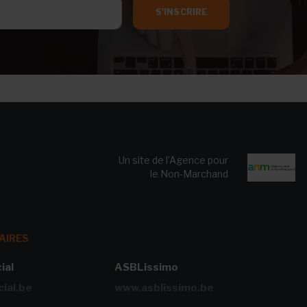
S'INSCRIRE
Un site de l’Agence pour
le Non-Marchand
AIRES
ial
ASBLissimo
ial.be
www.asblissimo.be