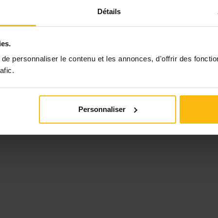
 la
construction de stratégies leur permettant de s
Détails
ies.
e personnaliser le contenu et les annonces, d'offrir des fonctio
afic.
Personnaliser