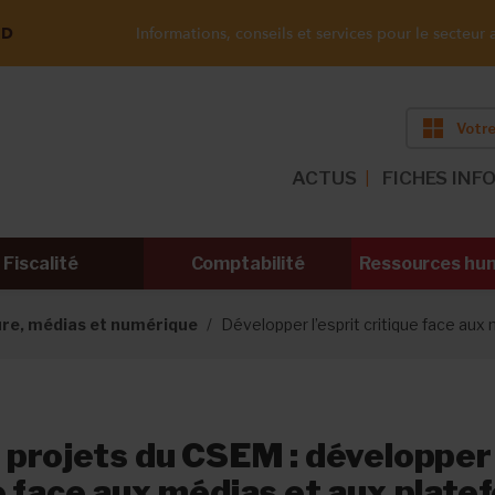
ND
Informations, conseils et services pour le secteur a
Votre
ACTUS
FICHES INF
Fiscalité
Comptabilité
Ressources hu
ure, médias et numérique
Développer l’esprit critique face aux
 projets du CSEM : développer 
e face aux médias et aux plat