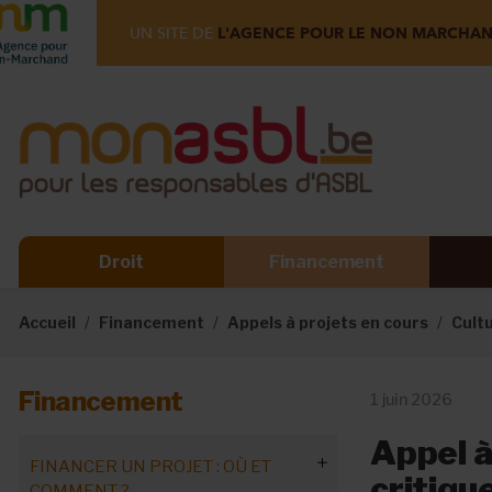
UN SITE DE
L'AGENCE POUR LE NON MARCHA
Droit
Financement
Accueil
Financement
Appels à projets en cours
Cult
Financement
1 juin 2026
Appel à
FINANCER UN PROJET : OÙ ET
critiqu
COMMENT ?