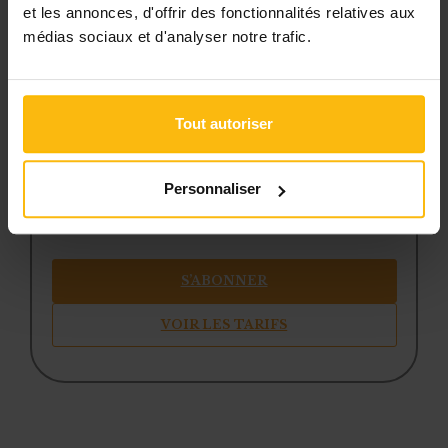
et les annonces, d'offrir des fonctionnalités relatives aux
téléchargeables
médias sociaux et d'analyser notre trafic.
une newsletter hebdomadaire
adaptée à vos besoins
Tout autoriser
Pour continuer la lecture, créez votre
compte (si ce n’est pas encore fait) et
choisissez la formule qui correspond à
Personnaliser
votre structure.
S’ABONNER
VOIR LES TARIFS