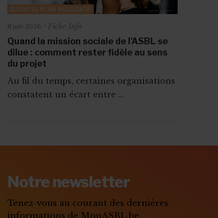
BUSINESS PLAN ASSOCIATIF
Fiche Info
8 juin 2026
Quand la mission sociale de l'ASBL se
dilue : comment rester fidèle au sens
du projet
Au fil du temps, certaines organisations
constatent un écart entre ...
ABONNEZ-VOUS A
MONASBL.BE
Notre newsletter
S'ABONNER
Tenez-vous au courant des dernières
informations de MonASBL.be