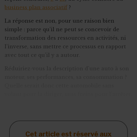
business plan associatif
?
La réponse est non, pour une raison bien
simple : parce qu’il ne peut se concevoir de
transformation des ressources en activités, ni
l’inverse, sans mettre ce processus en rapport
avec tout ce qu’il y a autour.
Réduiriez-vous la description d’une auto à son
moteur, ses performances, sa consommation ?
Quelle serait donc cette automobile sans
volant pour la diriger, sans freins pour l’arrêter,
sans vitres pour y voir clair, et dont ne vous
connaitriez ni le coffre ni son nombre d
Cet article est réservé aux