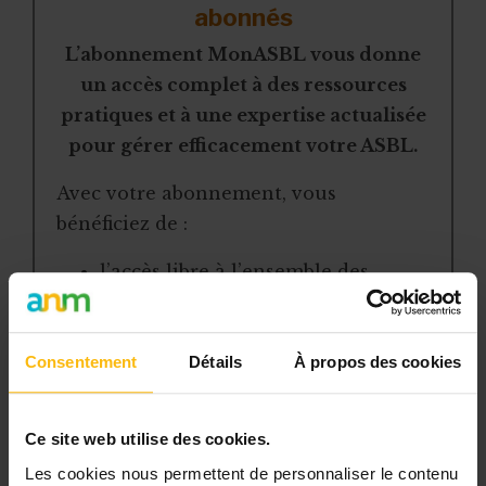
abonnés
L’abonnement MonASBL vous donne
un accès complet à des ressources
pratiques et à une expertise actualisée
pour gérer efficacement votre ASBL.
Avec votre abonnement, vous
bénéficiez de :
l’accès libre à l’ensemble des
contenus du site
des articles, dossiers et conseils
pratiques régulièrement mis à jour
Consentement
Détails
À propos des cookies
la veille sur les lois, règles et
jurisprudence
Ce site web utilise des cookies.
une boîte à outils avec des
Les cookies nous permettent de personnaliser le contenu
modèles et ressources