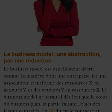
Faire de citoyens vos ambassadeurs
Associer l'ASBL à un projet personnel
Appel à obligations
Utiliser l'actu pour faire parler de vous
Triathlon solidaire
Concentration de motos et voitures
Le business model : une abstraction,
pas une réduction
Le business model est usuellement décrit
comme la manière dont une entreprise, ici une
association, transforme des ressources X en
activités Y, et des activités Y en ressources X. Le
business model ne serait-il dès lors que le cœur
du business plan, la partie faisant l’objet des
leçons centrales,
9
à
13
, du cycle consacré au