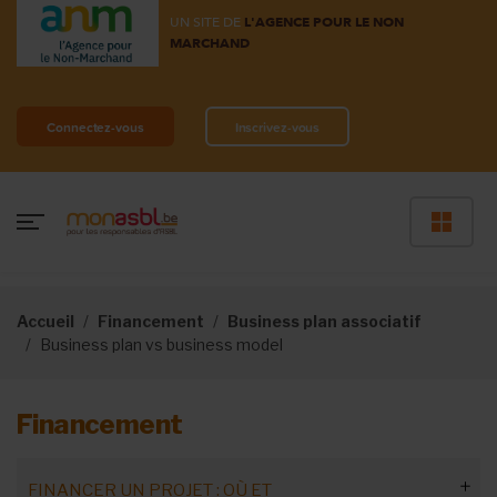
UN SITE DE
L'AGENCE POUR LE NON
MARCHAND
Connectez-vous
Inscrivez-vous
Accueil
Financement
Business plan associatif
Business plan vs business model
Financement
FINANCER UN PROJET : OÙ ET