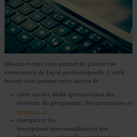
Iceland for animals
Faire de citoyens vos ambassadeurs
Associer l'ASBL à un projet personnel
Appel à obligations
Utiliser l'actu pour faire parler de vous
Triathlon solidaire
Idloom-events vous permet de piloter vos
évènements de façon professionnelle. L'outil
Concentration de motos et voitures
fourni vous permet entre autres de :
créer un site dédié (présentation des
orateurs, du programme, des partenaires et
sponsors
...) ;
enregistrer les
inscriptions (personnalisation des