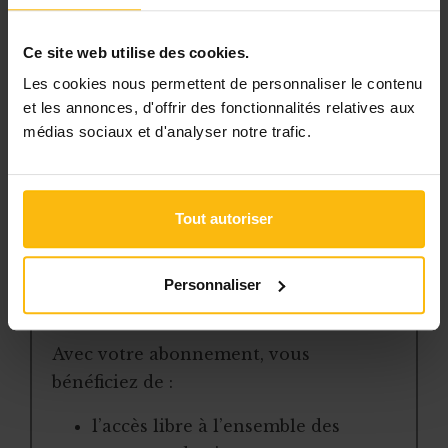
fondations reconnues en Belgique et au
Luxembourg
,
enregistrées auprès de
Ce site web utilise des cookies.
SOCIALware
, qui organisent des évènements
Les cookies nous permettent de personnaliser le contenu
caritatif
et les annonces, d'offrir des fonctionnalités relatives aux
médias sociaux et d'analyser notre trafic.
Cet article est réservé aux
abonnés
Tout autoriser
L’abonnement MonASBL vous donne
un accès complet à des ressources
pratiques et à une expertise actualisée
Personnaliser
pour gérer efficacement votre ASBL.
Avec votre abonnement, vous
bénéficiez de :
l’accès libre à l’ensemble des