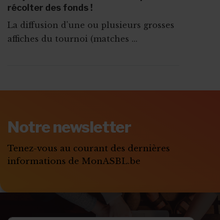
récolter des fonds !
La diffusion d'une ou plusieurs grosses
affiches du tournoi (matches ...
ABONNEZ-VOUS A
MONASBL.BE
Notre newsletter
S'ABONNER
Tenez-vous au courant des dernières
informations de MonASBL.be