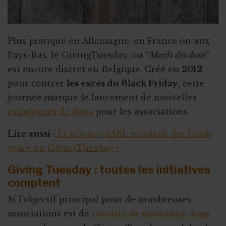
Associer l'ASBL à un projet personnel
Appel à obligations
Plus pratiqué en Allemagne, en France ou aux
Utiliser l'actu pour faire parler de vous
Pays-Bas, le GivingTuesday, ou “
Mardi des dons
”
est encore discret en Belgique. Créé en
2012
Triathlon solidaire
pour contrer
les excès du Black Friday
, cette
Concentration de motos et voitures
journée marque le lancement de nouvelles
campagnes de dons
pour les associations.
Lire aussi
:
Et si votre ASBL récoltait des fonds
grâce au GivingTuesday ?
Giving Tuesday : toutes les initiatives
comptent
Si l’objectif principal pour de nombreuses
associations est de
récolter de nouveaux dons