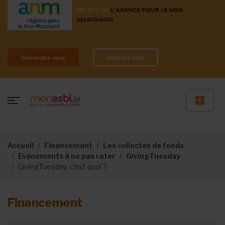
UN SITE DE
L'AGENCE POUR LE NON
MARCHAND
Connectez-vous
Inscrivez-vous
Accueil
Financement
Les collectes de fonds
Evénements à ne pas rater
GivingTuesday
GivingTuesday, c'est quoi ?
Financement