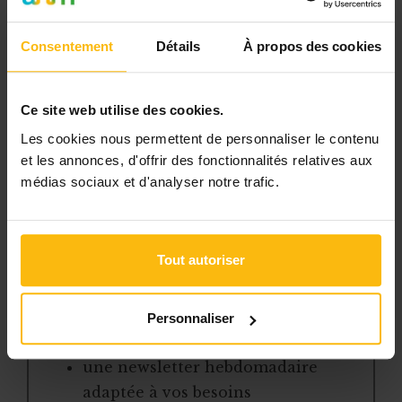
pratiques et à une expertise actualisée
pour gérer efficacement votre ASBL.
Consentement
Détails
À propos des cookies
Avec votre abonnement, vous
bénéficiez de :
Ce site web utilise des cookies.
Les cookies nous permettent de personnaliser le contenu
l’accès libre à l’ensemble des
et les annonces, d'offrir des fonctionnalités relatives aux
contenus du site
médias sociaux et d'analyser notre trafic.
des articles, dossiers et conseils
pratiques régulièrement mis à jour
la veille sur les lois, règles et
Tout autoriser
jurisprudence
une boîte à outils avec des
modèles et ressources
Personnaliser
téléchargeables
une newsletter hebdomadaire
adaptée à vos besoins