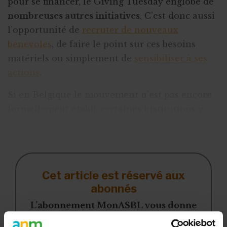
pour se financer, le Giving Tuesday englobe de
nombreuses autres initiatives
. C’est donc aussi
l’opportunité de
recruter de nouveaux
bénévoles
, de faire le point sur ces besoins
matériels ou simplement de
sensibiliser à ses
actions
.
Si en Belgique le mouvement n’est pas encore
formellement établi, certaines institutions y
participent. Ce fut par exemple le cas de la
Banque BNB Paribas
, qui a sponsoris
Cet article est réservé aux
abonnés
L’abonnement MonASBL vous donne
un accès complet à des ressources