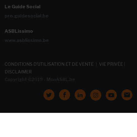
Le Guide Social
pro.guidesocial.be
ASBLissimo
www.asblissimo.be
CONDITIONS D'UTILISATION ET DE VENTE
|
VIE PRIVÉE
|
DISCLAIMER
Copyright ©2019 - MonASBL.be