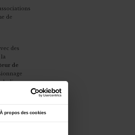
associations
me de
avec des
 la
teur de
visionnage
n ludique
opération
ffiliée. Des
 pour plus de
À propos des cookies
sé la récolte
nnonceur, CP