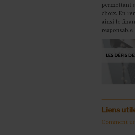
permettant a
choix. En re
ainsi le fin
responsable 
Liens util
Comment une 