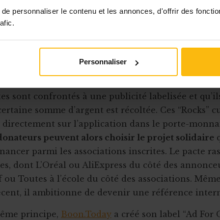
e personnaliser le contenu et les annonces, d'offrir des fonctio
ood
a également rejoint le marché en 2019. D’ici troi
afic.
ir reverser 50% de ses bénéfices aux associations in
e label de publicité solidaire
Personnaliser
onctionne comme un label : les marques participan
dis que les utilisateurs s’inscrivent sur la platefor
es sont confrontés à une publicité labelisée et qu’il
certaine somme d’argent est récoltée. Ces “Rocks” 
 directement sur l’application dans le porte-monna
donateurs peuvent alors choisir le projet solidaire
q
inancer parmi les associations inscrites. Le pacte ra
res, dont L’Oréal ou AliExpress du côté des annonce
f ou Toutes à l’école du côté des associations. Même 
écent, il ambitionne de devenir une référence inter
même principe,
Boon.Today
a créé son label “Ad For 