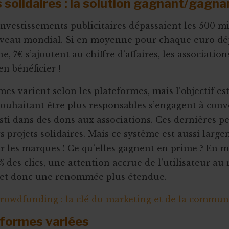
s solidaires : la solution gagnant/gagn
 investissements publicitaires dépassaient les 500 mi
niveau mondial. Si en moyenne pour chaque euro dé
, 7€ s’ajoutent au chiffre d’affaires, les associatio
n bénéficier !
s varient selon les plateformes, mais l’objectif est
souhaitant être plus responsables s’engagent à conve
esti dans des dons aux associations. Ces dernières p
s projets solidaires. Mais ce système est aussi larg
r les marques ! Ce qu’elles gagnent en prime ? En 
% des clics, une attention accrue de l’utilisateur au
e, et donc une renommée plus étendue.
rowdfunding : la clé du marketing et de la commun
eformes variées