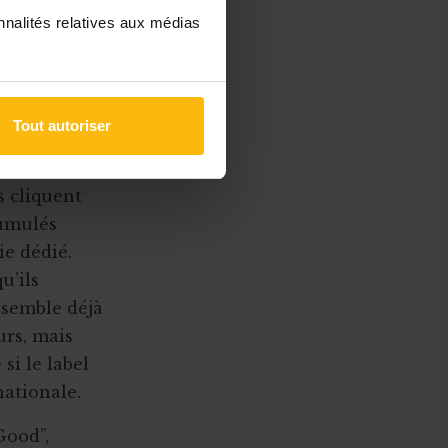
nnalités relatives aux médias
s ans, il
scrites.
Tout autoriser
tes signent
me. Dès que
s cliquent
cumulés
ie dédié.
u’ils
ssemble déjà
urs, mais
si le label
nationale.
Good”,