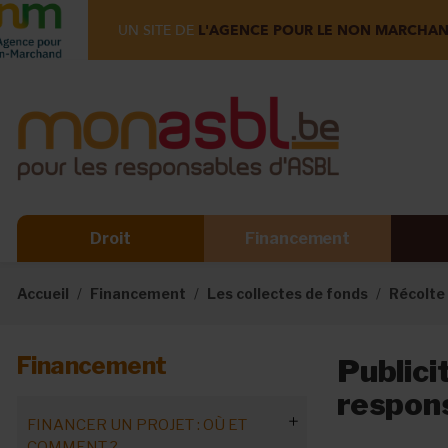
UN SITE DE
L'AGENCE POUR LE NON MARCHA
Droit
Financement
Accueil
Financement
Les collectes de fonds
Récolte 
Financement
Publicit
respon
FINANCER UN PROJET : OÙ ET
COMMENT ?