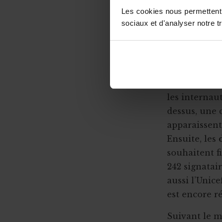
Les cookies nous permettent d
Crowdlending : 50 000€ en 1 minute
Le site
Ad4G
sociaux et d'analyser notre tr
espère pouvo
Iceland for animals
WhatRocks, l
Faire de citoyens vos ambassadeurs
WhatRocks
f
Associer l'ASBL à un projet personnel
un pacte, tan
Appel à obligations
les internaut
Utiliser l'actu pour faire parler de vous
dessus, une 
Triathlon solidaire
apparaissent
Ensuite, les
Concentration de motos et voitures
souhaitent f
242 signatai
aussi l’Unice
est encore r
Suivant le 