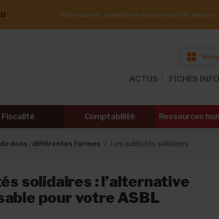
ND
Informations, conseils et services pour le secteur a
Votre
ACTUS
FICHES INF
Fiscalité
Comptabilité
Ressources hu
de dons : différentes formes
Les publicités solidaires
és solidaires : l’alternative
sable pour votre ASBL