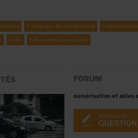
olidaires
campagne de crowdfunding
autofinancem
t
asbl
financement participatif
FORUM
ITÉS
numérisation et aides 
POSTER VOTRE
QUESTION