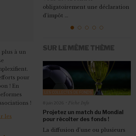
Que ce soit pour augmenter vos
obligatoirement une déclaration
l’emploi sont mises ...
ressources, vous faire connaî...
d’impôt ...
1
2
3
4
5
SUR LE MÊME THÈME
 plus à un
se
plexifient.
efforts pour
bon ! En
LES COLLECTES DE FONDS
ateformes
Fiche Info
sociations !
8 juin 2026
Projetez un match du Mondial
r les
pour récolter des fonds !
La diffusion d'une ou plusieurs