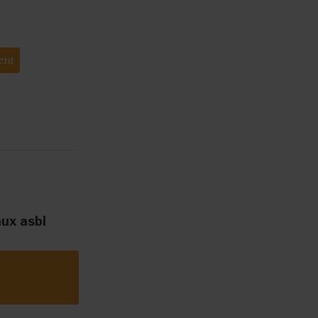
ent
aux asbl