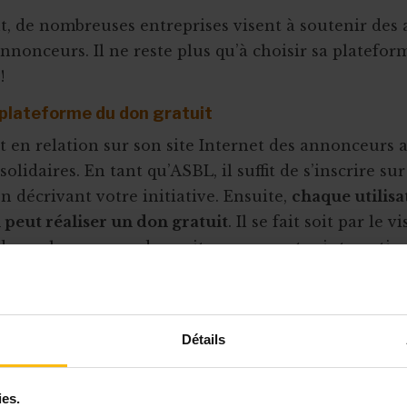
, de nombreuses entreprises visent à soutenir des 
annonceurs. Il ne reste plus qu’à choisir sa platefor
 !
 plateforme du don gratuit
 en relation sur son site Internet des annonceurs 
solidaires. En tant qu’ASBL, il suffit de s’inscrire sur
n décrivant votre initiative. Ensuite,
chaque utilisa
n peut réaliser un don gratuit
. Il se fait soit par le 
de quelques secondes, soit par une autre interactio
dre à une question). Les annonceurs associés à l’
nt alors une partie de l’argent investi à l’initiative a
 ou des médias peuvent aussi parrainer des projets
Détails
’est le cas du youtubeur belge DocSeven, qui a favori
ns au profit d’enfants de Madagascar. En tant qu’a
ainsi financé 115 fauteuils roulants !
ies.