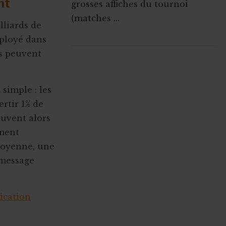
ant
grosses affiches du tournoi
(matches ...
lliards de
ployé dans
ns peuvent
ABONNEZ-VOUS A
MONASBL.BE
 simple : les
rtir 1% de
S'ABONNER
euvent alors
ement
moyenne, une
 message
ication