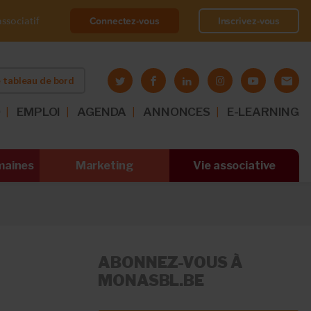
Connectez-vous
Inscrivez-vous
ssociatif
 tableau de bord
O
EMPLOI
AGENDA
ANNONCES
E-LEARNING
maines
Marketing
Vie associative
ABONNEZ-VOUS À
MONASBL.BE