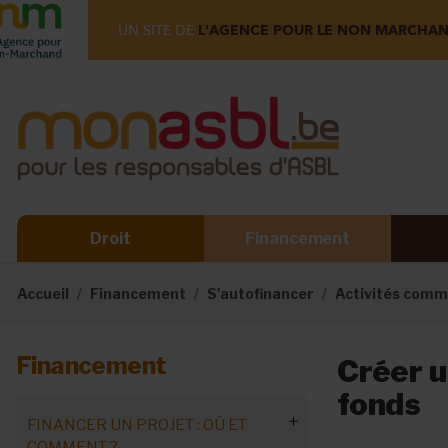
UN SITE DE
L'AGENCE POUR LE NON MARCHA
Droit
Financement
Accueil
Financement
S'autofinancer
Activités commer
Financement
Créer u
fonds
FINANCER UN PROJET : OÙ ET
COMMENT ?