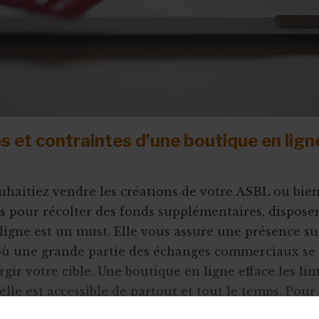
 et contraintes d’une boutique en lign
haitiez vendre les créations de votre ASBL ou bie
és pour récolter des fonds supplémentaires, dispose
ligne est un must. Elle vous assure une présence su
 où une grande partie des échanges commerciaux se 
gir votre cible. Une boutique en ligne efface les lim
elle est accessible de partout et tout le temps. Pour 
e soulage de nombreux coûts et contraintes liés à la