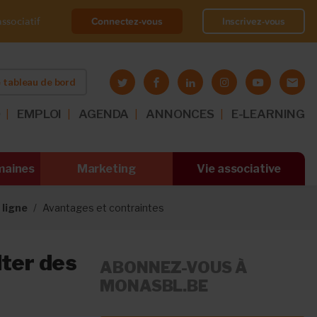
Connectez-vous
Inscrivez-vous
ssociatif
 tableau de bord
O
EMPLOI
AGENDA
ANNONCES
E-LEARNING
maines
Marketing
Vie associative
 ligne
Avantages et contraintes
lter des
ABONNEZ-VOUS À
MONASBL.BE