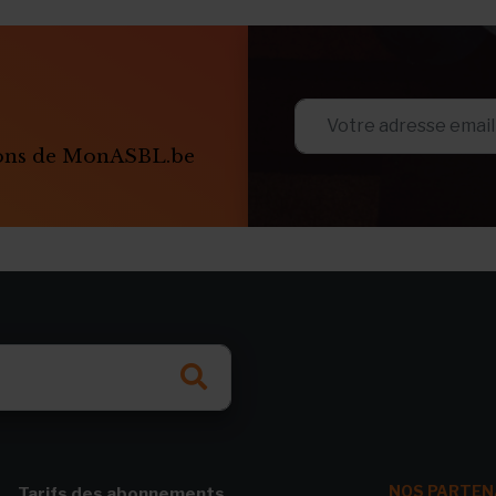
ions de MonASBL.be
NOS PARTEN
Tarifs des abonnements