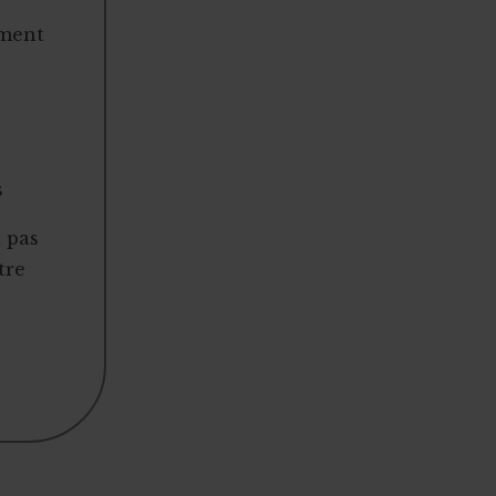
ement
s
t pas
tre