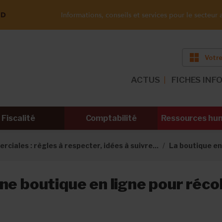
ND
Informations, conseils et services pour le secteur a
Votre
ACTUS
FICHES INF
Fiscalité
Comptabilité
Ressources hu
ciales : règles à respecter, idées à suivre...
La boutique en
ne boutique en ligne pour réco