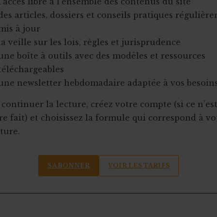
l’accès libre à l’ensemble des contenus du site
des articles, dossiers et conseils pratiques régulièr
mis à jour
la veille sur les lois, règles et jurisprudence
une boîte à outils avec des modèles et ressources
téléchargeables
une newsletter hebdomadaire adaptée à vos besoin
continuer la lecture, créez votre compte (si ce n’es
e fait) et choisissez la formule qui correspond à vo
ture.
S’ABONNER
VOIR LES TARIFS