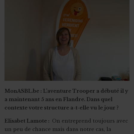
Crowdlending : 50 000€ en 1 minute
Iceland for animals
Faire de citoyens vos ambassadeurs
Associer l'ASBL à un projet personnel
Appel à obligations
Utiliser l'actu pour faire parler de vous
Triathlon solidaire
Concentration de motos et voitures
MonASBL.be : L’aventure Trooper a débuté il y
a maintenant 5 ans en Flandre. Dans quel
contexte votre structure a-t-elle vu le jour ?
Elisabet Lamote :
On entreprend toujours avec
un peu de chance mais dans notre cas, la