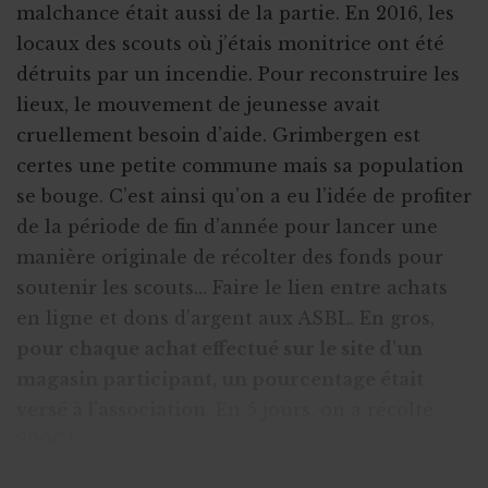
malchance était aussi de la partie. En 2016, les
locaux des scouts où j’étais monitrice ont été
détruits par un incendie. Pour reconstruire les
lieux, le mouvement de jeunesse avait
cruellement besoin d’aide. Grimbergen est
certes une petite commune mais sa population
se bouge. C’est ainsi qu’on a eu l’idée de profiter
de la période de fin d’année pour lancer une
manière originale de récolter des fonds pour
soutenir les scouts… Faire le lien entre achats
en ligne et dons d’argent aux ASBL. En gros,
pour chaque achat effectué sur le site d'un
magasin participant, un pourcentage était
versé à l’association
. En 5 jours, on a récolté
300€ !
MonASBL.be : Rapidement, d’