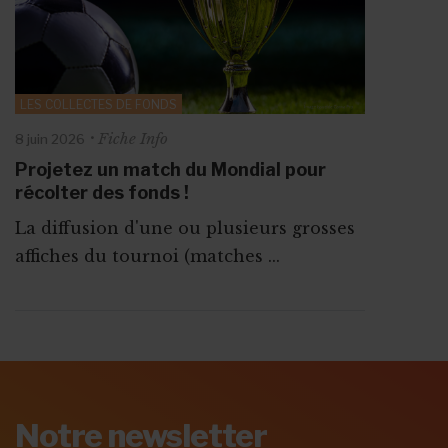
LES COLLECTES DE FONDS
Fiche Info
8 juin 2026
Projetez un match du Mondial pour
récolter des fonds !
La diffusion d'une ou plusieurs grosses
affiches du tournoi (matches ...
ABONNEZ-VOUS A
MONASBL.BE
Notre newsletter
S'ABONNER