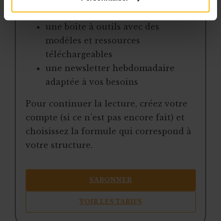
jurisprudence
une boîte à outils avec des
modèles et ressources
téléchargeables
une newsletter hebdomadaire
adaptée à vos besoins
Pour continuer la lecture, créez votre
compte (si ce n’est pas encore fait) et
choisissez la formule qui correspond à
votre structure.
S’ABONNER
VOIR LES TARIFS