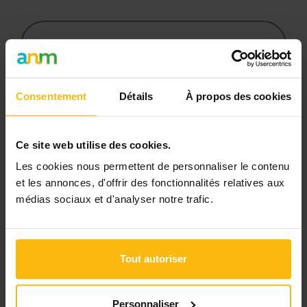
Cet article est réservé aux
abonnés
L’abonnement MonASBL vous donne
Consentement
Détails
À propos des cookies
un accès complet à des ressources
pratiques et à une expertise actualisée
Ce site web utilise des cookies.
pour gérer efficacement votre ASBL.
Les cookies nous permettent de personnaliser le contenu
Avec votre abonnement, vous
et les annonces, d'offrir des fonctionnalités relatives aux
bénéficiez de :
médias sociaux et d'analyser notre trafic.
l’accès libre à l’ensemble des
contenus du site
Tout autoriser
des articles, dossiers et conseils
pratiques régulièrement mis à jour
Personnaliser
la veille sur les lois, règles et