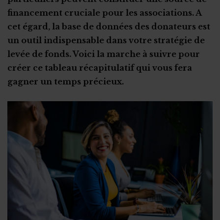
Sport
Vente aux enchères solidaire
financement cruciale pour les associations. A
Tourisme
Vente de sapins de Noël
cet égard, la base de données des donateurs est
2,5 millions d'euros de dons
un outil indispensable dans votre stratégie de
levée de fonds. Voici la marche à suivre pour
Coffret cadeau autour de la bière
créer ce tableau récapitulatif qui vous fera
Crowdlending : 50 000€ en 1 minute
gagner un temps précieux.
Iceland for animals
Faire de citoyens vos ambassadeurs
Associer l'ASBL à un projet personnel
Appel à obligations
Utiliser l'actu pour faire parler de vous
Triathlon solidaire
Concentration de motos et voitures