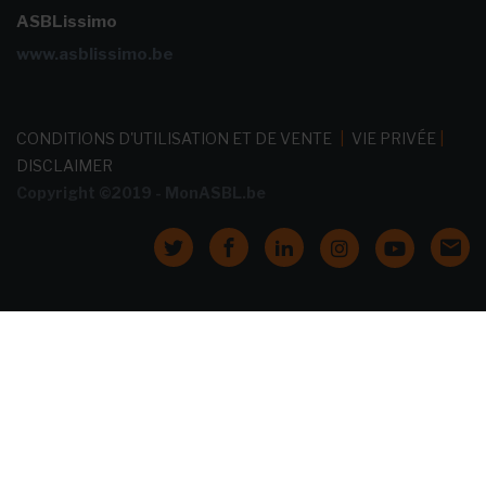
ASBLissimo
www.asblissimo.be
CONDITIONS D'UTILISATION ET DE VENTE
|
VIE PRIVÉE
|
DISCLAIMER
Copyright ©2019 - MonASBL.be