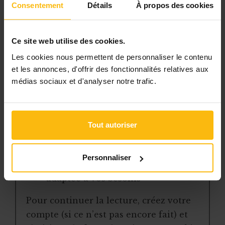
Avec votre abonnement, vous
Consentement
Détails
À propos des cookies
bénéficiez de :
l’accès libre à l’ensemble des
Ce site web utilise des cookies.
contenus du site
Les cookies nous permettent de personnaliser le contenu
des articles, dossiers et conseils
et les annonces, d'offrir des fonctionnalités relatives aux
pratiques régulièrement mis à jour
médias sociaux et d'analyser notre trafic.
la veille sur les lois, règles et
jurisprudence
une boîte à outils avec des
Tout autoriser
modèles et ressources
téléchargeables
Personnaliser
une newsletter hebdomadaire
adaptée à vos besoins
Pour continuer la lecture, créez votre
compte (si ce n’est pas encore fait) et