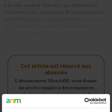
à la robe couleur chocolat, que Sébastien a
découvert cette association. Reconnaissant du
travail fourni par la quarantaine de
bénévoles
qui y sont actifs, ce papa de deux jeunes
enfants, a souhaité faire une donation avant de
ramener Misty à la maison. Il a déposé 3 billets
de 10€ dans l’urne pos
Cet article est réservé aux
abonnés
L’abonnement MonASBL vous donne
un accès complet à des ressources
pratiques et à une expertise actualisée
pour gérer efficacement votre ASBL.