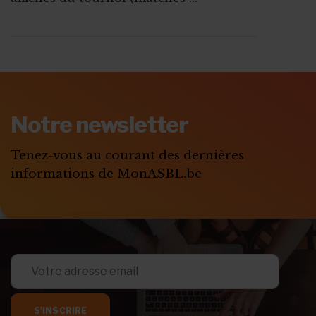
ABONNEZ-VOUS A
MONASBL.BE
Notre newsletter
S'ABONNER
Tenez-vous au courant des dernières
informations de MonASBL.be
S'INSCRIRE