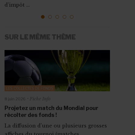
ressources, vous faire connaî...
d’impôt ...
1
2
3
4
5
SUR LE MÊME THÈME
LES COLLECTES DE FONDS
Fiche Info
8 juin 2026
Projetez un match du Mondial pour
récolter des fonds !
La diffusion d'une ou plusieurs grosses
affiches du tournoi (matches ...