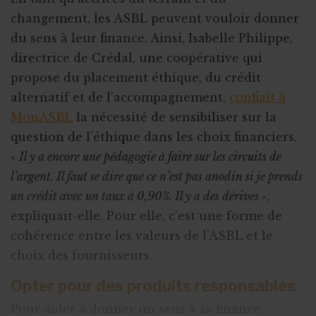
Appel à obligations
changement, les ASBL peuvent vouloir donner
Utiliser l'actu pour faire parler de vous
du sens à leur finance. Ainsi, Isabelle Philippe,
Triathlon solidaire
directrice de Crédal, une coopérative qui
propose du placement éthique, du crédit
Concentration de motos et voitures
alternatif et de l'accompagnement,
confiait à
MonASBL
la nécessité de sensibiliser sur la
question de l’éthique dans les choix financiers.
« Il y a encore une pédagogie à faire sur les circuits de
l’argent. Il faut se dire que ce n’est pas anodin si je prends
un crédit avec un taux à 0,90%. Il y a des dérives »
,
expliquait-elle. Pour elle, c’est une forme de
cohérence entre les valeurs de l’ASBL et le
choix des fournisseurs.
Opter pour des produits responsables
Pour aider à donner un sens à sa finance,