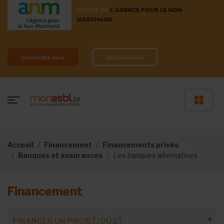
UN SITE DE
L'AGENCE POUR LE NON
MARCHAND
Connectez-vous
Inscrivez-vous
Accueil
Financement
Financements privés
Banques et assurances
Les banques alternatives
Financement
FINANCER UN PROJET : OÙ ET