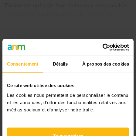
Financité
, qui agit dans la finance responsable
et solidaire, a mis en place un
moteur de
recherche
permettant de trouver des produits
(fonds de placement, compte épargne, a
Cet article est réservé aux
abonnés
Consentement
Détails
À propos des cookies
L’abonnement MonASBL vous donne
un accès complet à des ressources
Ce site web utilise des cookies.
pratiques et à une expertise actualisée
Les cookies nous permettent de personnaliser le contenu
pour gérer efficacement votre ASBL.
et les annonces, d'offrir des fonctionnalités relatives aux
médias sociaux et d'analyser notre trafic.
Avec votre abonnement, vous
bénéficiez de :
l’accès libre à l’ensemble des