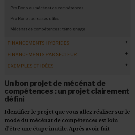
Pro Bono ou mécénat de compétences
Pro Bono : adresses utiles
Mécénat de compétences : témoignage
FINANCEMENTS HYBRIDES
FINANCEMENTS PAR SECTEUR
Financement hybride : avis d'experts
EXEMPLES ET IDÉES
Social Impact Bonds
Aide aux migrants
Etude de cas : l'ASBL SINGA France
Aide à la personne
Occuper temporairement un lieu
Un bon projet de mécénat de
Etude de cas : l'ASBL BeCode
compétences : un projet clairement
Bien-être animal
Erasmus + : formation et enseignement
défini
Cohésion sociale et égalité des chances
Dons alimentaires
Culture
Identifier le projet que vous allez réaliser sur le
Team Pia : le don par SMS
mode du mécénat de compétences est loin
Education
Emprunter du matériel à un membre
d’être une étape inutile. Après avoir fait
Insertion socioprofessionnelle
Se financer sans subside