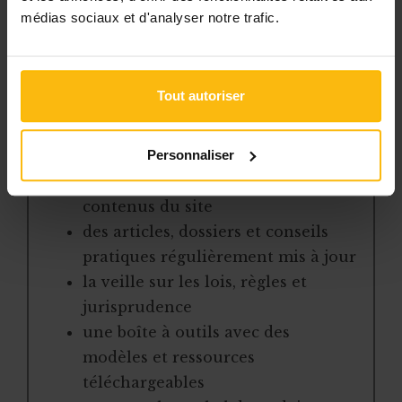
L’abonnement MonASBL vous donne
médias sociaux et d'analyser notre trafic.
un accès complet à des ressources
pratiques et à une expertise actualisée
pour gérer efficacement votre ASBL.
Tout autoriser
Avec votre abonnement, vous
bénéficiez de :
Personnaliser
l’accès libre à l’ensemble des
contenus du site
des articles, dossiers et conseils
pratiques régulièrement mis à jour
la veille sur les lois, règles et
jurisprudence
une boîte à outils avec des
modèles et ressources
téléchargeables