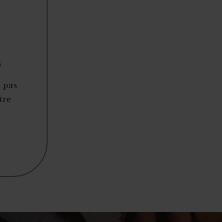
s
t pas
tre