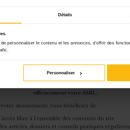
lution de l’ASBL
ion d'une société dont l'objet social sera (le plus s
Détails
e une partie ou l'ensemble de l'activité de l'ancie
cas, l'actif résultant de la dissolution de l'associat
ies.
lisé pour la constitution du capital de départ de la s
ale. En effet, l'association est obligée, au regard
e personnaliser le contenu et les annonces, d'offrir des fonctio
afic.
Cet article est réservé aux abonnés
Personnaliser
onnement MonASBL vous donne un accès complet 
urces pratiques et à une expertise actualisée pour
efficacement votre ASBL.
 votre abonnement, vous bénéficiez de :
l’accès libre à l’ensemble des contenus du site
des articles, dossiers et conseils pratiques régulièr