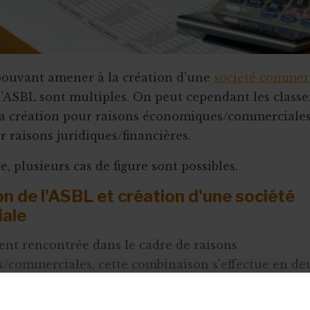
pouvant amener à la création d'une
société commer
d'ASBL sont multiples. On peut cependant les class
 la création pour raisons économiques/commerciales
r raisons juridiques/financières.
, plusieurs cas de figure sont possibles.
on de l'ASBL et création d'une société
ale
ent rencontrée dans le cadre de raisons
commerciales, cette combinaison s'effectue en de