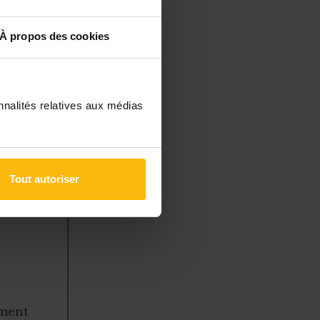
ouvent) de
À propos des cookies
nne ASBL.
ion ne pourra
ociété
nnalités relatives aux médias
Tout autoriser
à des
 gérer
ement