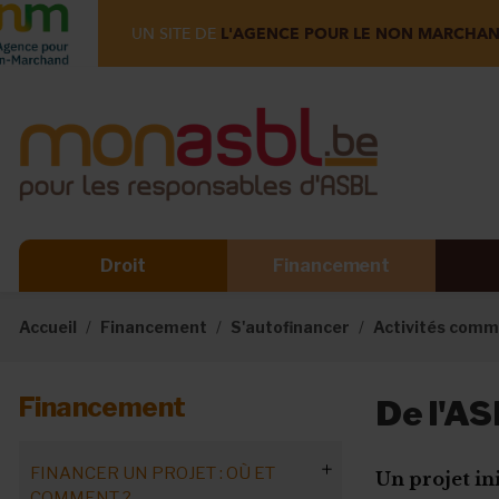
UN SITE DE
L'AGENCE POUR LE NON MARCHA
Droit
Financement
Accueil
Financement
S'autofinancer
Activités commer
Financement
De l'AS
FINANCER UN PROJET : OÙ ET
Un projet in
COMMENT ?