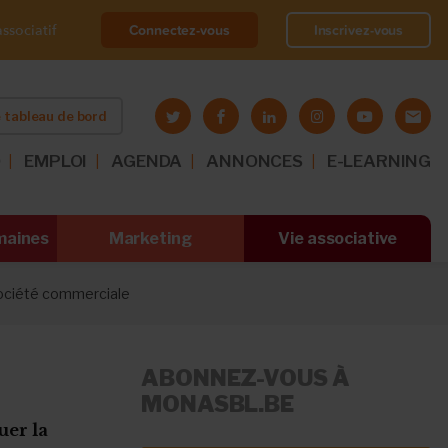
Connectez-vous
Inscrivez-vous
ssociatif
 tableau de bord
O
EMPLOI
AGENDA
ANNONCES
E-LEARNING
maines
Marketing
Vie associative
société commerciale
ABONNEZ-VOUS À
MONASBL.BE
uer la