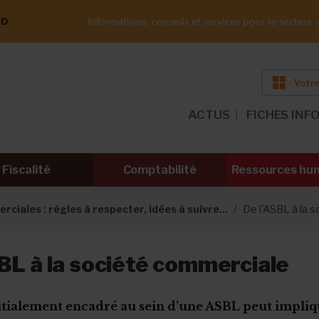
ND
Informations, conseils et services pour le secteur a
Votre
ACTUS
FICHES INF
Fiscalité
Comptabilité
Ressources hu
ciales : règles à respecter, idées à suivre...
De l'ASBL à la 
BL à la société commerciale
itialement encadré au sein d’une ASBL peut impliq