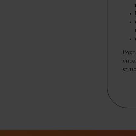
Pédaler sur des vélos d’appartement
Santé et promotion de la santé
Vente aux enchères solidaire
Sport
Vente de sapins de Noël
Tourisme
2,5 millions d'euros de dons
Coffret cadeau autour de la bière
Pour 
Crowdlending : 50 000€ en 1 minute
encor
Iceland for animals
struc
Faire de citoyens vos ambassadeurs
Associer l'ASBL à un projet personnel
Appel à obligations
Utiliser l'actu pour faire parler de vous
Triathlon solidaire
Concentration de motos et voitures