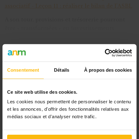
associatif - Leçon 11 : réaliser le bilan de l'ASBL
A son tour, provisions et trésorerie pourront
être « transformées » en investissements
nouveaux ou servir à réduire la dette. Pour
pallier à la sous-capit
Cet article est réservé aux
Consentement
Détails
À propos des cookies
abonnés
L’abonnement MonASBL vous donne
Ce site web utilise des cookies.
un accès complet à des ressources
Les cookies nous permettent de personnaliser le contenu
pratiques et à une expertise actualisée
et les annonces, d'offrir des fonctionnalités relatives aux
pour gérer efficacement votre ASBL.
médias sociaux et d'analyser notre trafic.
Avec votre abonnement, vous
bénéficiez de :