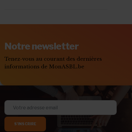
ABONNEZ-VOUS A
MONASBL.BE
Notre newsletter
S'ABONNER
Tenez-vous au courant des dernières
informations de MonASBL.be
S'INSCRIRE