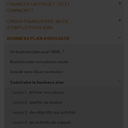
FINANCER UN PROJET : OÙ ET
COMMENT ?
CRISES FINANCIÈRES : MODE
Etape préalable : analyse de l'ASBL
D’EMPLOI POUR ASBL
Créer un dossier de financement
Evaluer l’impact social
BUSINESS PLAN ASSOCIATIF
Subsides supprimés ou retardés: mesurer l’impact sur vos
Business models innovants
ASBLissimo : audit associatif
finances
Un business plan pour l'ASBL ?
Rédiger un dossier de partenariat
ASBLissimo : son impact social
Risque de faillite : les responsabilités des administrateurs
Business plan vs business model
Réaliser un cahier des charges
Partenaires financiers
Diagnostic financier : votre ASBL est-elle en danger ?
Grandir sans diluer sa mission
Convaincre grâce au storytelling
Mesures d’urgence et stratégies durables pour tenir et
rebondir
Construire le business plan
Accompagnement/financement durables
Mettre le storytelling en pratique
Faillite, médiation d’entreprise et réorganisation judiciaire
Leçon 1 : afficher ses valeurs
Leçon 2 : clarifier sa mission
Leçon 3 : des objectifs aux activités
Leçon 4 : les activités de support