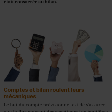
était consacrée au bilan.
Coffret cadeau autour de la bière
Crowdlending : 50 000€ en 1 minute
Iceland for animals
Faire de citoyens vos ambassadeurs
Associer l'ASBL à un projet personnel
Appel à obligations
Utiliser l'actu pour faire parler de vous
Triathlon solidaire
Concentration de motos et voitures
Comptes et bilan roulent leurs
mécaniques
Le but du compte prévisionnel est de s’assurer
que le
flux courant des recettes est en équilibre