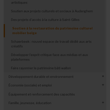
Encourager les collaborations entre communautés
artistiques
francophone et flamande
Leçon 5 : reconnaître ses publics
Soutien aux projets culturels et sociaux à Auderghem
Leçon 6 : les contributeurs
Des projets d’accès à la culture à Saint-Gilles
Leçon 7 : oser l’étude de marché
Soutien à la restauration du patrimoine culturel
mobilier belge
Leçon 8 : dénicher la concurrence
Schaerbeek : nouvel espace de travail dédié aux arts
Leçon 9 : une vision pour l'ASBL
créatifs
Leçon 10 : les besoins de l'ASBL
Développer l’esprit critique face aux médias et aux
plateformes
Leçon 11 : financer l'activité
Faire rayonner le patrimoine bâti wallon
Leçon 12 : réaliser le bilan
Développement durable et environnement
Leçon 13 : établir les comptes
Économie (sociale) et emploi
Europe : développer des solutions bio-sourcées
Leçon 14 : le plan de trésorerie
Fonds Brussels Airport : s’engager pour la nature
Amplifier l’impact des initiatives d’éducation financière
Leçon 15 : au-delà des finances
Équipement et renforcement des capacités
Décarbon'Action : accompagnement environnemental de
Leçon 16 : contenu et forme du BP
Famille, jeunesse, éducation
Bruxeo