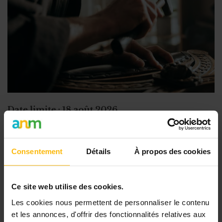
Concentration de motos et voitures
Date limite : 18 août 2026.
Le
Fonds Baillet Latour
a vu le jour en 1974 à
l’initiative du comte Alfred de Baillet Latour,
Consentement
Détails
À propos des cookies
administrateur et actionnaire des brasseries
Artois. Depuis presque 50 ans, le Fonds Baillet
Latour - soutenu par la Fondation Roi
Ce site web utilise des cookies.
Baudouin - soutient des initiatives
Les cookies nous permettent de personnaliser le contenu
remarquables par leur rayonnement, leur
et les annonces, d'offrir des fonctionnalités relatives aux