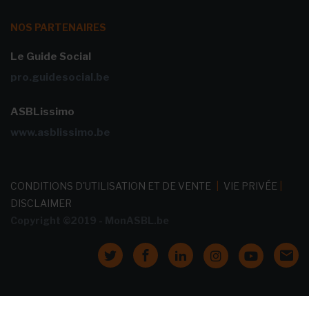
NOS PARTENAIRES
Le Guide Social
pro.guidesocial.be
ASBLissimo
www.asblissimo.be
CONDITIONS D'UTILISATION ET DE VENTE
|
VIE PRIVÉE
|
DISCLAIMER
Copyright ©2019 - MonASBL.be