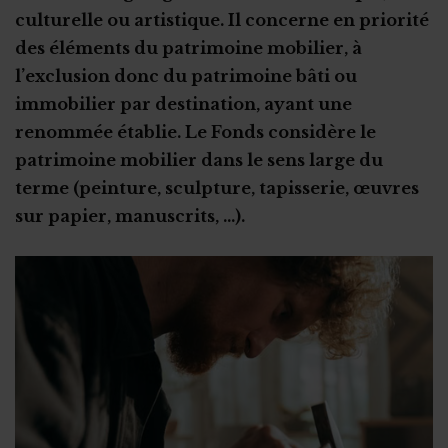
Jeunesse
Financement 100 % privé
culturelle ou artistique. Il concerne en priorité
des éléments du patrimoine mobilier, à
Santé et promotion de la santé
Pédaler sur des vélos d’appartement
l’exclusion donc du patrimoine bâti ou
Sport
Vente aux enchères solidaire
immobilier par destination, ayant une
Tourisme
Vente de sapins de Noël
renommée établie. Le Fonds considère le
2,5 millions d'euros de dons
patrimoine mobilier dans le sens large du
terme (peinture, sculpture, tapisserie, œuvres
Coffret cadeau autour de la bière
sur papier, manuscrits, …).
Crowdlending : 50 000€ en 1 minute
Iceland for animals
Faire de citoyens vos ambassadeurs
Associer l'ASBL à un projet personnel
Appel à obligations
Utiliser l'actu pour faire parler de vous
Triathlon solidaire