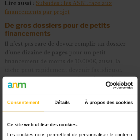
Lire aussi :
Subsides : les ASBL face aux
financements par projet
De gros dossiers pour de petits
financements
Il n’est pas rare de devoir remplir un dossier
d’une dizaine de pages
pour un petit
financement de moins de 10.000€, aussi, la
tâche peut rapidement devenir fastidieuse.
Heureusement, la plupart des informations
sont régulièrement demandées. De ce fait, les
premières pages ne nécessitent pas un gros
Consentement
Détails
À propos des cookies
travail, les info
Ce site web utilise des cookies.
Cet article est réservé aux
Les cookies nous permettent de personnaliser le contenu
abonnés