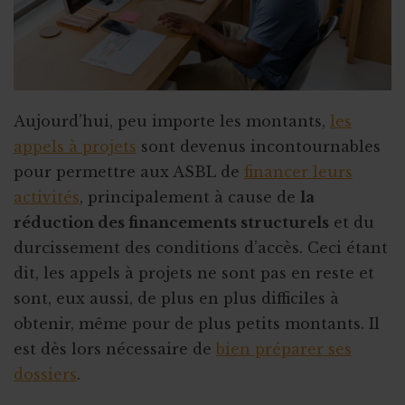
Faire de citoyens vos ambassadeurs
Associer l'ASBL à un projet personnel
Appel à obligations
Utiliser l'actu pour faire parler de vous
Aujourd’hui, peu importe les montants,
les
appels à projets
sont devenus incontournables
Triathlon solidaire
pour permettre aux ASBL de
financer leurs
Concentration de motos et voitures
activités
, principalement à cause de
la
réduction des financements structurels
et du
durcissement des conditions d’accès. Ceci étant
dit, les appels à projets ne sont pas en reste et
sont, eux aussi, de plus en plus difficiles à
obtenir, même pour de plus petits montants. Il
est dès lors nécessaire de
bien préparer ses
dossiers
.