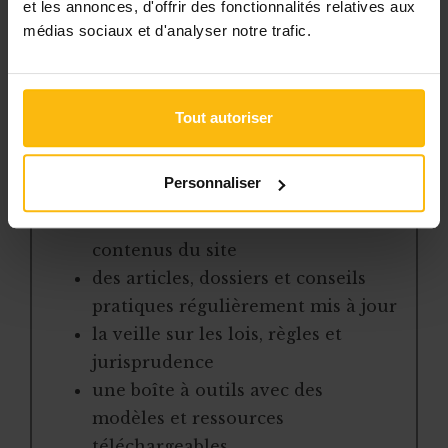
et les annonces, d'offrir des fonctionnalités relatives aux
L’abonnement MonASBL vous donne
médias sociaux et d'analyser notre trafic.
un accès complet à des ressources
pratiques et à une expertise actualisée
pour gérer efficacement votre ASBL.
Tout autoriser
Avec votre abonnement, vous
bénéficiez de :
Personnaliser
l’accès libre à l’ensemble des
contenus du site
des articles, dossiers et conseils
pratiques régulièrement mis à jour
la veille sur les lois, règles et
jurisprudence
une boîte à outils avec des
modèles et ressources
téléchargeables