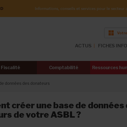
ND
Informations, conseils et services pour le secteur a
Votre
ACTUS
FICHES INF
Fiscalité
Comptabilité
Ressources hu
de données des donateurs
t créer une base de données
urs de votre ASBL ?