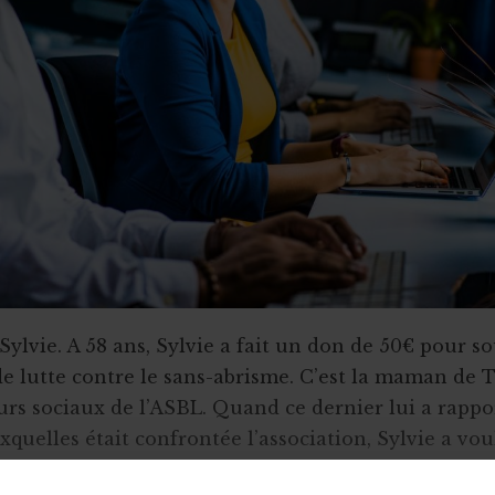
Sylvie. A 58 ans, Sylvie a fait un don de 50€ pour s
de lutte contre le sans-abrisme. C’est la maman de 
eurs sociaux de l’ASBL. Quand ce dernier lui a rappo
uxquelles était confrontée l’association, Sylvie a v
par un généreux don réalisé par virement bancaire.