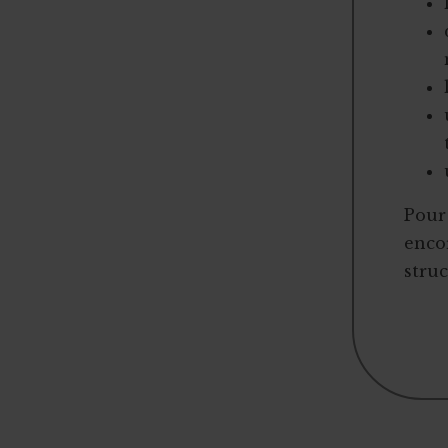
Vente aux enchères solidaire
Sport
Vente de sapins de Noël
Tourisme
2,5 millions d'euros de dons
Coffret cadeau autour de la bière
Crowdlending : 50 000€ en 1 minute
Iceland for animals
Pour 
Faire de citoyens vos ambassadeurs
encor
Associer l'ASBL à un projet personnel
struc
Appel à obligations
Utiliser l'actu pour faire parler de vous
Triathlon solidaire
Concentration de motos et voitures