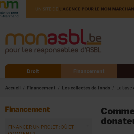
UN SITE DE
L'AGENCE POUR LE NON MARCHA
Droit
Financement
Accueil
Financement
Les collectes de fonds
La base 
Financement
Commen
donate
FINANCER UN PROJET : OÙ ET
COMMENT ?