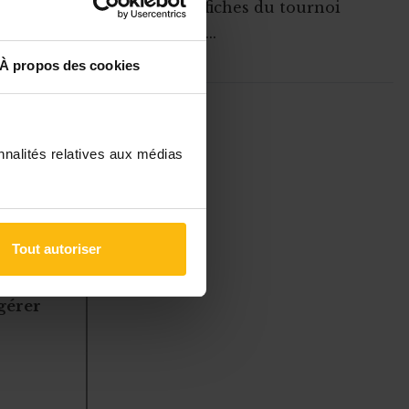
grosses affiches du tournoi
en, 45 ans, a
(matches ...
oin des chats
À propos des cookies
rable chaton
ciation.
ABONNEZ-VOUS A
s
qui y sont
MONASBL.BE
ation avant
nnalités relatives aux médias
’urne pos
S'ABONNER
Tout autoriser
à des
 gérer