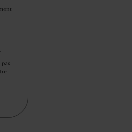
ement
s
t pas
tre