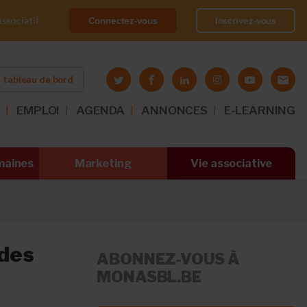
Connectez-vous
Inscrivez-vous
ssociatif
 tableau de bord
O
EMPLOI
AGENDA
ANNONCES
E-LEARNING
maines
Marketing
Vie associative
 des
ABONNEZ-VOUS À
MONASBL.BE