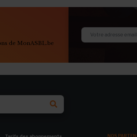
ions de MonASBL.be
NOS PARTEN
Tarifs des abonnements