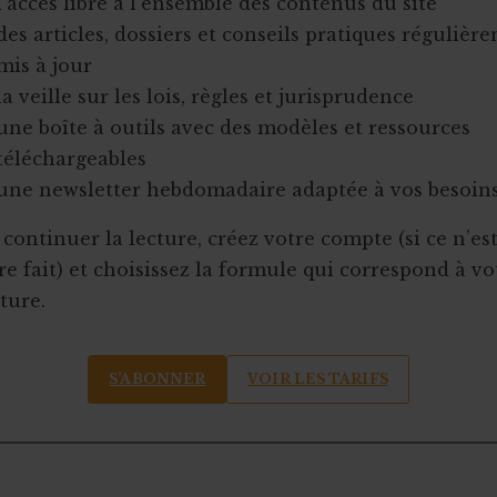
l’accès libre à l’ensemble des contenus du site
des articles, dossiers et conseils pratiques régulièr
mis à jour
la veille sur les lois, règles et jurisprudence
une boîte à outils avec des modèles et ressources
téléchargeables
une newsletter hebdomadaire adaptée à vos besoin
continuer la lecture, créez votre compte (si ce n’es
e fait) et choisissez la formule qui correspond à vo
ture.
S’ABONNER
VOIR LES TARIFS