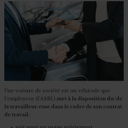
Fin ou rupture du contrat étudiant
Stage ou travail au noir ?
Stage et assurances
Qu’est-ce qu’un "petit statut" ?
Une voiture de société est un véhicule que
l’employeur (l’ASBL)
met à la disposition du/de
la travailleur·euse dans le cadre de son contrat
de travail
:
soit pour un usage strictement