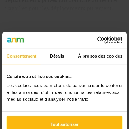
déplacements privés
(du domicile au lieu de
travail et pour les déplacements purement
privés, pour faire ses courses, conduire ses
enfants à l’école, par
Cet article est réservé aux
abonnés
Consentement
Détails
À propos des cookies
L’abonnement MonASBL vous donne
un accès complet à des ressources
Ce site web utilise des cookies.
pratiques et à une expertise actualisée
Les cookies nous permettent de personnaliser le contenu
pour gérer efficacement votre ASBL.
et les annonces, d'offrir des fonctionnalités relatives aux
médias sociaux et d'analyser notre trafic.
Avec votre abonnement, vous
bénéficiez de :
l’accès libre à l’ensemble des
Tout autoriser
contenus du site