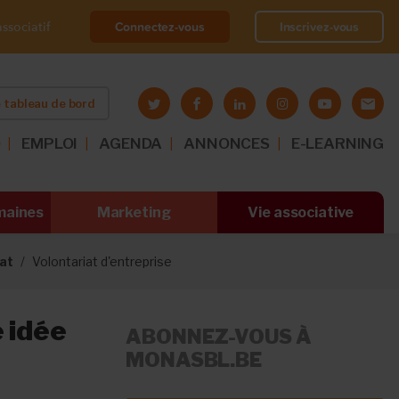
Connectez-vous
Inscrivez-vous
ssociatif
 tableau de bord
O
EMPLOI
AGENDA
ANNONCES
E-LEARNING
maines
Marketing
Vie associative
iat
Volontariat d'entreprise
e idée
ABONNEZ-VOUS À
MONASBL.BE