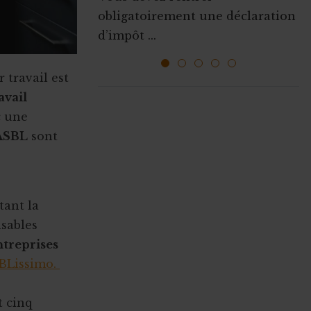
Que ce soit pour augmenter vos
obligatoirement une déclaration
l’emploi sont mises ...
ressources, vous faire connaî...
d’impôt ...
1
2
3
4
5
 travail est
avail
ABONNEZ-VOUS A
c une
MONASBL.BE
 ASBL
sont
S'ABONNER
tant la
sables
ntreprises
SBLissimo.
t cinq