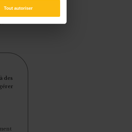
Tout autoriser
un
à des
 gérer
ement