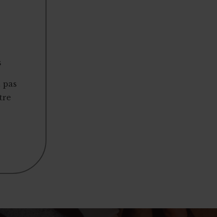
s
t pas
tre