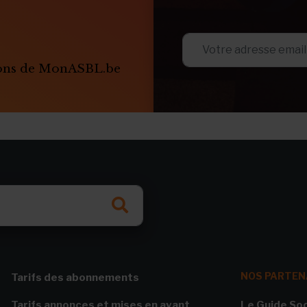
ions de MonASBL.be
NOS PARTEN
Tarifs des abonnements
Tarifs annonces et mises en avant
Le Guide Soc