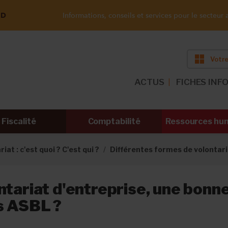
ND
Informations, conseils et services pour le secteur a
Votre
ACTUS
FICHES INF
Fiscalité
Comptabilité
Ressources hu
iat : c'est quoi ? C'est qui ?
Différentes formes de volontar
ntariat d'entreprise, une bonn
s ASBL ?