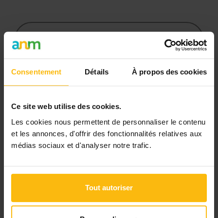
re
Cet article est réservé aux
abonnés
L’abonnement MonASBL vous donne
Consentement
Détails
À propos des cookies
un accès complet à des ressources
pratiques et à une expertise actualisée
Ce site web utilise des cookies.
pour gérer efficacement votre ASBL.
Les cookies nous permettent de personnaliser le contenu
et les annonces, d'offrir des fonctionnalités relatives aux
Avec votre abonnement, vous
médias sociaux et d'analyser notre trafic.
bénéficiez de :
l’accès libre à l’ensemble des
contenus du site
Tout autoriser
des articles, dossiers et conseils
pratiques régulièrement mis à jour