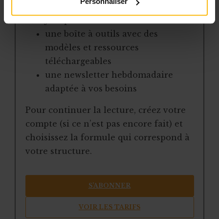
Personnaliser
la veille sur les lois, règles et
jurisprudence
une boîte à outils avec des
modèles et ressources
téléchargeables
une newsletter hebdomadaire
adaptée à vos besoins
Pour continuer la lecture, créez votre
compte (si ce n’est pas encore fait) et
choisissez la formule qui correspond à
votre structure.
S’ABONNER
VOIR LES TARIFS