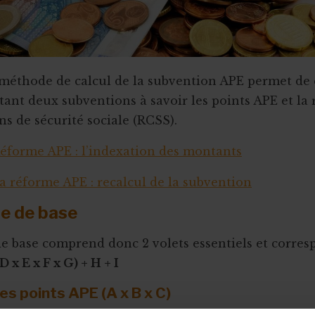
méthode de calcul de la subvention APE permet de 
ant deux subventions à savoir les points APE et la
ons de sécurité sociale (RCSS).
éforme APE : l’indexation des montants
a réforme APE : recalcul de la subvention
le de base
e base comprend donc 2 volets essentiels et corres
(D x E x F x G) + H + I
- les points APE (A x B x C)