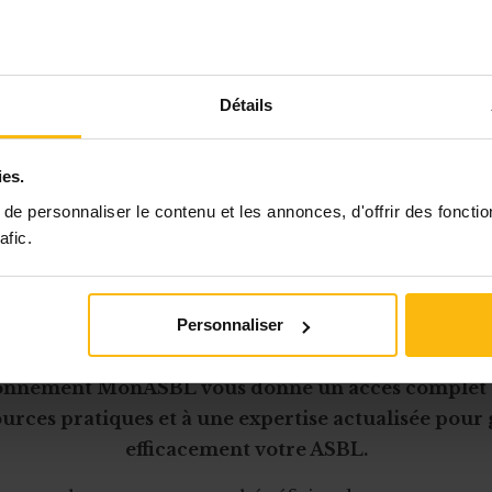
r le montant dont un employeur bénéficiera à parti
nt été octroyés, il suffira de multiplier :
ombre total des points octroyés à l’employeur au 3
Détails
aleur d’un point théorique au 1er janvier 2022
ies.
taux de subventionnement moyen durant trois année
ce, du 1er janvier 2017 au 31 décembre 2019
e personnaliser le contenu et les annonces, d'offrir des fonctio
afic.
Personnaliser
Cet article est réservé aux abonnés
onnement MonASBL vous donne un accès complet 
urces pratiques et à une expertise actualisée pour
efficacement votre ASBL.