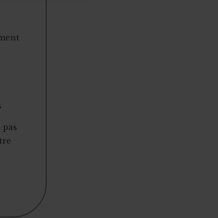
ement
s
t pas
tre