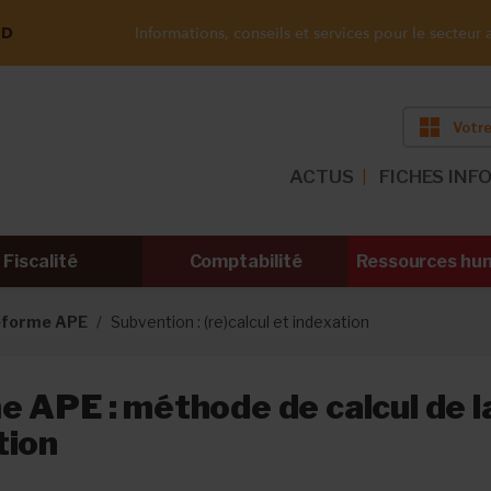
ND
Informations, conseils et services pour le secteur a
Votre
ACTUS
FICHES INF
Fiscalité
Comptabilité
Ressources hu
forme APE
Subvention : (re)calcul et indexation
 APE : méthode de calcul de l
tion