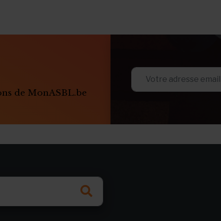
ions de MonASBL.be