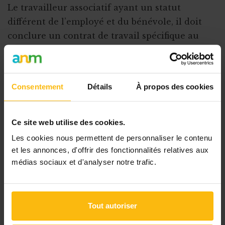
Le travailleur associatif ayant un statut
différent de l’employé et du bénévole, il doit
conclure un contrat de travail spécifique au
travail associatif. Ce contrat fixe
les différents accords pris entre l’ASBL et le
travailleur tels que les horaires fixes ou
Consentement
Détails
À propos des cookies
variables, les indemnités ou la durée du
contrat.
Ce site web utilise des cookies.
Le contrat a une durée maximum d’un an et ne
Les cookies nous permettent de personnaliser le contenu
peut être renouvelé plus de trois fois avec la
et les annonces, d'offrir des fonctionnalités relatives aux
même ASBL. De plus, la nouvelle loi étant
médias sociaux et d'analyser notre trafic.
temporaire, la date de fin ne peut
dépasser le 31/12/2021.
Enfin, une association qui engage des
Tout autoriser
travailleurs associatifs doit verser une