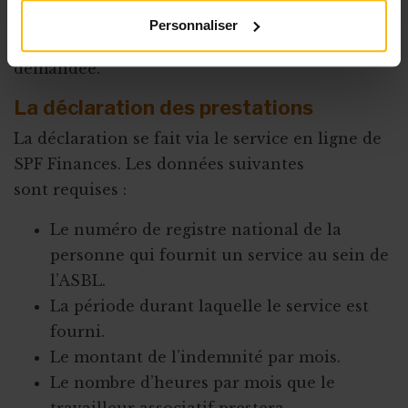
contribution sociale de 10% à l’ONSS. Quant
Personnaliser
aux travailleurs, une taxe de 10% leur est
demandée.
La déclaration des prestations
La déclaration se fait via le service en ligne de
SPF Finances. Les données suivantes
sont requises :
Le numéro de registre national de la
personne qui fournit un service au sein de
l’ASBL.
La période durant laquelle le service est
fourni.
Le montant de l’indemnité par mois.
Le nombre d’heures par mois que le
travailleur associatif prestera.