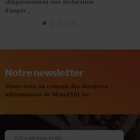
obligatoirement une déclaration
l’emploi sont mises ...
ressources, vous faire connaî...
d’impôt ...
1
2
3
4
5
ABONNEZ-VOUS A
MONASBL.BE
Notre newsletter
S'ABONNER
Tenez-vous au courant des dernières
informations de MonASBL.be