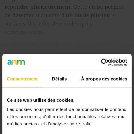
répondre ultérieurement. Cette étape permet
de détecter si au sein d’un ou de plusieurs
services, il y a des demandes qui y
correspondent.
La clé est de proposer des
missions
qui
s’inscrivent dans le projet pédagogique de
l’étud
Consentement
Détails
À propos des cookies
Cet article est réservé aux
abonnés
Ce site web utilise des cookies.
L’abonnement MonASBL vous donne
Les cookies nous permettent de personnaliser le contenu
un accès complet à des ressources
et les annonces, d'offrir des fonctionnalités relatives aux
pratiques et à une expertise actualisée
médias sociaux et d'analyser notre trafic.
pour gérer efficacement votre ASBL.