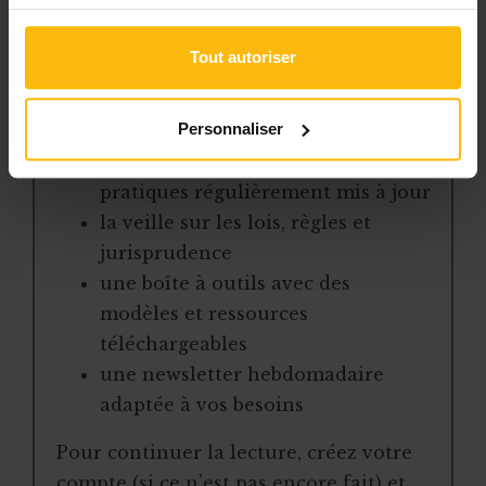
Avec votre abonnement, vous
bénéficiez de :
Tout autoriser
l’accès libre à l’ensemble des
Personnaliser
contenus du site
des articles, dossiers et conseils
pratiques régulièrement mis à jour
la veille sur les lois, règles et
jurisprudence
une boîte à outils avec des
modèles et ressources
téléchargeables
une newsletter hebdomadaire
adaptée à vos besoins
Pour continuer la lecture, créez votre
compte (si ce n’est pas encore fait) et