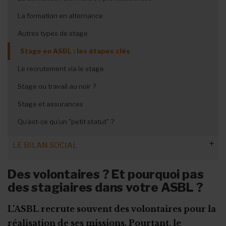
La protection des représentants
Congés des nouveaux salariés
Les horaires flottants
Licenciement et préavis
La formation en alternance
Les formalités administratives
Les outils de la concertation interne
Maladie en période de vacances
Le travail à temps partiel
Rupture du contrat à l’amiable
Autres types de stage
Non-respect de la convention de stage
Le congé sans solde
Les heures supplémentaires volontaires
Rupture pour faute grave
Stage en ASBL : les étapes clés
Calendrier des fériés et congés !
Subsides et licenciement
Le recrutement via le stage
Fin ou rupture du contrat étudiant
Stage ou travail au noir ?
Stage et assurances
Qu’est-ce qu’un "petit statut" ?
LE BILAN SOCIAL
Quelles informations faut-il donner ?
Des volontaires ? Et pourquoi pas
des stagiaires dans votre ASBL ?
Quand et comment le publier ?
Les types de formation à prendre en compte
L’ASBL recrute souvent des volontaires pour la
réalisation de ses missions. Pourtant, le