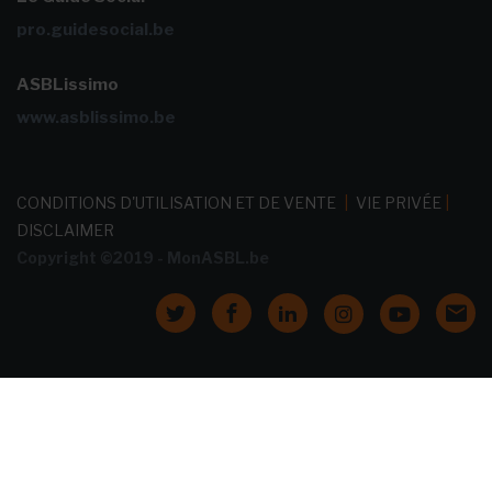
pro.guidesocial.be
ASBLissimo
www.asblissimo.be
CONDITIONS D'UTILISATION ET DE VENTE
|
VIE PRIVÉE
|
DISCLAIMER
Copyright ©2019 - MonASBL.be