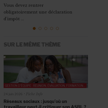
d’association
Vous devez rentrer
La plupart des mesures d’aides à
Que ce soit pour augmenter vos
obligatoirement une déclaration
l’emploi sont mises ...
ressources, vous faire connaî...
d’impôt ...
1
2
3
4
5
SUR LE MÊME THÈME
GESTION D'ÉQUIPE : RÉUNION, ÉVALUATION, FORMATION...
Fiche Info
24 juin 2026
Réseaux sociaux : jusqu’où un
travailleur peut-il critiquer son ASBL ?