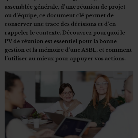
Les outils de la concertation interne
assemblée générale, d'une réunion de projet
Rupture du contrat à l’amiable
Autres types de stage
Non-respect de la convention de stage
ou d'équipe, ce document clé permet de
Rupture pour faute grave
Stage en ASBL : les étapes clés
conserver une trace des décisions et d'en
Subsides et licenciement
Le recrutement via le stage
rappeler le contexte. Découvrez pourquoi le
PV de réunion est essentiel pour la bonne
Fin ou rupture du contrat étudiant
Stage ou travail au noir ?
gestion et la mémoire d'une ASBL, et comment
Stage et assurances
l’utiliser au mieux pour appuyer vos actions.
Qu’est-ce qu’un "petit statut" ?