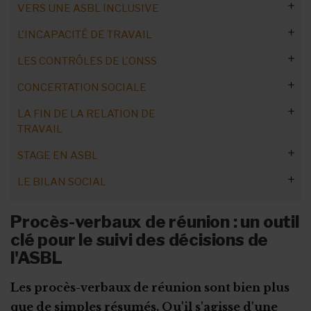
VERS UNE ASBL INCLUSIVE
Instaurer un budget mobilité
L’évolution de la relation de travail
Contextes de crise et traumatismes
Remplacement des jours fériés
Le don de jours de congé
Conseils pour optimiser en ASBL
L'INCAPACITÉ DE TRAVAIL
Refus de reprendre le travail
Faire collaborer les générations
Congés des nouveaux salariés
Les horaires flottants
LES CONTRÔLES DE L'ONSS
Médecine du travail
Sexisme dans le secteur associatif
Maladie en période de vacances
Le travail à temps partiel
Maladie et chômage temporaire
CONCERTATION SOCIALE
Bien-être au travail : risques psychosociaux
Travailleurs et handicap mental
Violences sexistes : votre responsabilité
Le congé sans solde
Les heures supplémentaires volontaires
Le salaire garanti
Retard de paiement des cotisations
Harcèlement sexuel au travail
Le droit à la déconnexion
LA FIN DE LA RELATION DE
Intégration des personnes handicapées
Calendrier des fériés et congés !
Salariée de l’ASBL enceinte
Travail non déclaré ? Les sanctions
Élections sociales : critères
TRAVAIL
Burn-out : personnes ressources
Prédiagnostic et prévention : outils
Discrimination au travail
La concertation sociale interne et externe
STAGE EN ASBL
Vie privée et vie professionnelle
Prévenir, accompagner et réussir le retour au travail
Pistes pour éviter le licenciement
Combattre le racisme
Élections sociales : procédure
LE BILAN SOCIAL
Etude de cas : Trempoline ASBL
Conseils pour se protéger du burn-out
Préavis conservatoire : explications
ASBL plus inclusive : outils
Le stage étudiant
Élections sociales : quels travailleurs ?
Préavis et chômage temporaire
Le stage de transition
Quelles informations faut-il donner ?
Le rôle des organes élus
Procès-verbaux de réunion : un outil
Fonds Retour au Travail : obligations
clé pour le suivi des décisions de
Le stage First (PEP)
Quand et comment le publier ?
La mise en place des organes
l'ASBL
Reclassement professionnel : du nouveau pour les ASBL
Le stage d’intégration
Le plan d’accompagnement du stagiaire
Les types de formation à prendre en compte
La protection des candidats
La motivation du licenciement : un droit pour le travailleur ?
La convention d’immersion professionnelle
La procédure d'engagement
Les procès-verbaux de réunion sont bien plus
La protection des représentants
que de simples résumés. Qu'il s'agisse d'une
Licenciement et préavis
La formation en alternance
Les formalités administratives