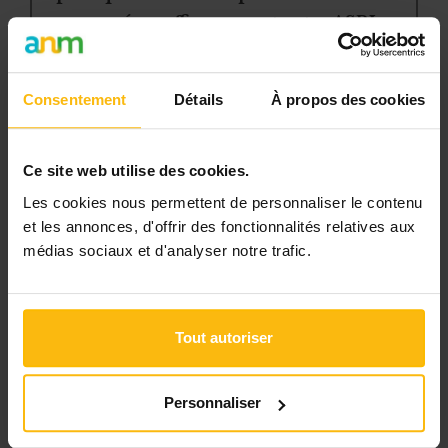
pour gérer efficacement votre ASBL.
Avec votre abonnement, vous
bénéficiez de :
Consentement
Détails
À propos des cookies
l’accès libre à l’ensemble des
contenus du site
Ce site web utilise des cookies.
des articles, dossiers et conseils
Les cookies nous permettent de personnaliser le contenu
pratiques régulièrement mis à jour
et les annonces, d'offrir des fonctionnalités relatives aux
la veille sur les lois, règles et
médias sociaux et d'analyser notre trafic.
jurisprudence
une boîte à outils avec des
modèles et ressources
Tout autoriser
téléchargeables
une newsletter hebdomadaire
Personnaliser
adaptée à vos besoins