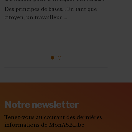
GESTION D'ÉQUIPE : RÉUNION, ÉVALUATION, FORMATION...
Des principes de bases… En tant que
Fiche Info
10 mai 2026
citoyen, un travailleur ...
Règlement de travail : les obligations
de l’ASBL en 5 étapes
Les ASBL qui embauchent du personnel
sont obligées de ...
1
2
ABONNEZ-VOUS A
MONASBL.BE
Notre newsletter
S'ABONNER
Tenez-vous au courant des dernières
informations de MonASBL.be