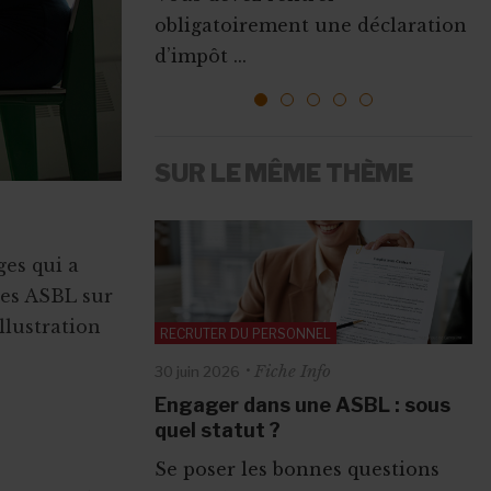
Que ce soit pour augmenter vos
obligatoirement une déclaration
l’emploi sont mises ...
ressources, vous faire connaî...
d’impôt ...
1
2
3
4
5
SUR LE MÊME THÈME
es qui a
les ASBL sur
llustration
RECRUTER DU PERSONNEL
RECRUTER DU PERSONNEL
Fiche Info
Fiche Info
30 juin 2026
1 juin 2026
Engager dans une ASBL : sous
Engager en ASBL grâce à un
quel statut ?
subside : quelles règles
respecter ?
Se poser les bonnes questions