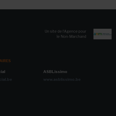
Un site de l’Agence pour
le Non-Marchand
AIRES
ial
ASBLissimo
ial.be
www.asblissimo.be