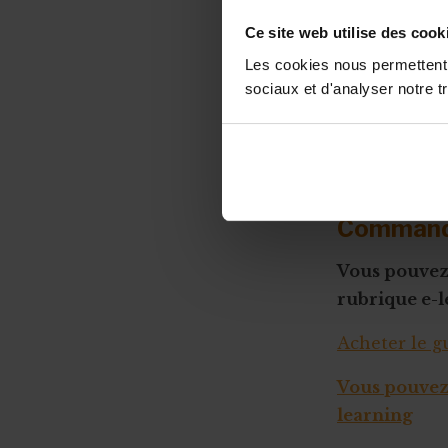
taille 0-4
Fin ou rupture du contrat étudiant
Stage et assurances
Ce site web utilise des cook
taille 5-9
Qu’est-ce qu’un "petit statut" ?
Les cookies nous permettent d
sociaux et d'analyser notre tr
taille 10+
Prix hors TVA
Consultez no
Commande
Vous pouvez 
rubrique e-l
Acheter le g
Vous pouvez 
learning