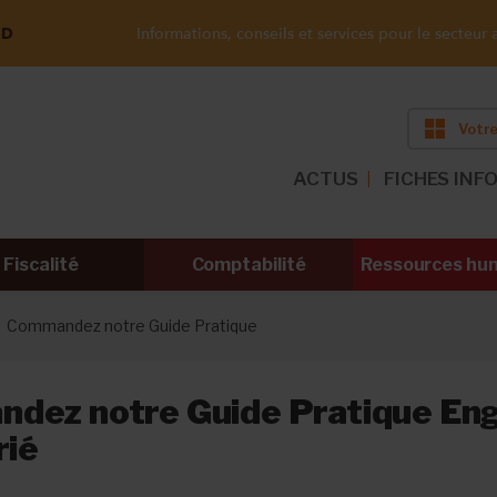
ND
Informations, conseils et services pour le secteur a
Votre
ACTUS
FICHES INF
Fiscalité
Comptabilité
Ressources hu
Commandez notre Guide Pratique
dez notre Guide Pratique En
rié