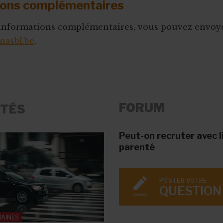
ions complémentaires
 informations complémentaires, vous pouvez envoye
asbl.be
.
FORUM
ITÉS
Peut-on recruter avec l
parenté
POSTER VOTRE
QUESTION
MAINES