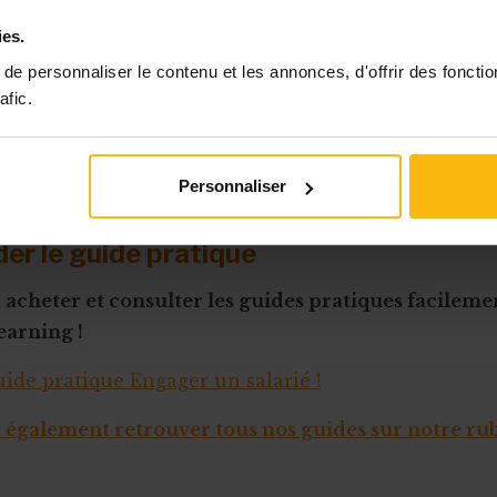
25.00€
29.00 €
36.
ies.
42.00 €
48.00 €
60.
e personnaliser le contenu et les annonces, d'offrir des fonctio
afic.
59.00€
67.00 €
84.
Personnaliser
s tarifs
pour le secteur marchand.
r le guide pratique
acheter et consulter les guides pratiques facileme
earning !
uide pratique Engager un salarié !
également retrouver tous nos guides sur notre rub