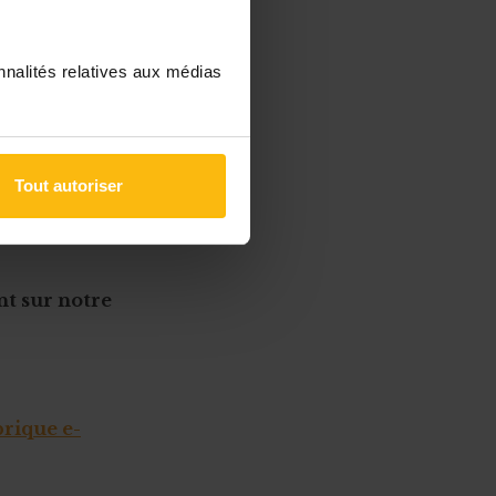
00 €
00 €
nnalités relatives aux médias
00 €
Tout autoriser
nt sur notre
rique e-