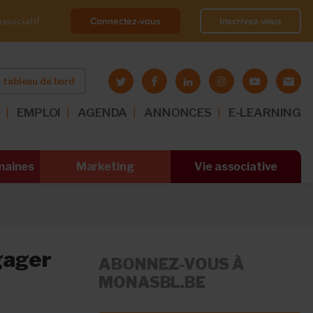
Connectez-vous
Inscrivez-vous
ssociatif
 tableau de bord
O
EMPLOI
AGENDA
ANNONCES
E-LEARNING
maines
Marketing
Vie associative
gager
ABONNEZ-VOUS À
MONASBL.BE