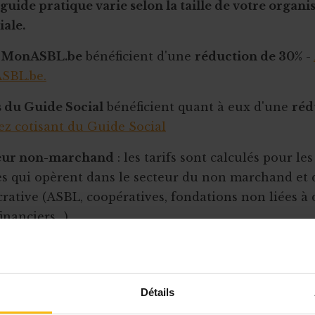
guide pratique varie selon la taille de votre organi
iale.
 MonASBL.be
bénéficient d'une
réduction de 30%
-
SBL.be.
s du Guide Social
bénéficient quant à eux d'une
réd
z cotisant du Guide Social
teur non-marchand
: les tarifs sont calculés pour le
s qui opèrent dans le secteur du non marchand et q
crative (ASBL, coopératives, fondations non liées à 
inanciers…).
Abonné à
ique – Prix
Cotisant Guide
N
MonASBL.be
rchand
social -20%
ab
-30%
Détails