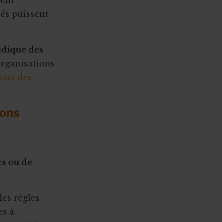
ment
tés puissent
idique des
organisations
oits des
ions
s ou de
les règles
es à