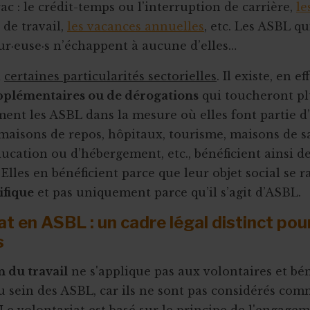
rac : le crédit-temps ou l’interruption de carrière,
le
 de travail,
les vacances annuelles
, etc. Les ASBL q
eur·euse·s n’échappent à aucune d’elles…
i
certaines particularités sectorielles
. Il existe, en e
pplémentaires ou de dérogations
qui toucheront pl
ment les ASBL dans la mesure où elles font partie d
: maisons de repos, hôpitaux, tourisme, maisons de s
ucation ou d’hébergement, etc., bénéficient ainsi de
Elles en bénéficient parce que leur objet social se 
ifique
et pas uniquement parce qu’il s’agit d’ASBL.
at en ASBL : un cadre légal distinct pour
s
n du travail
ne s'applique pas aux volontaires et bé
au sein des ASBL, car ils ne sont pas considérés co