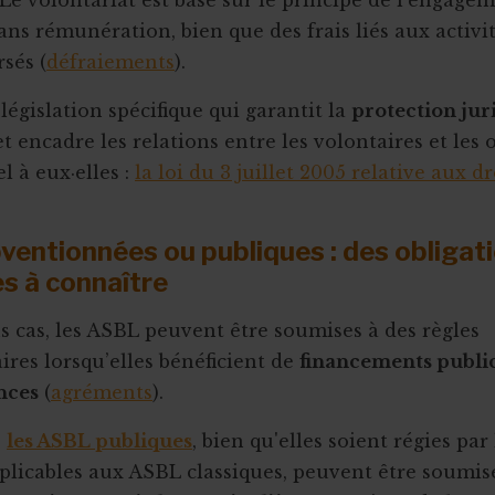
 Le volontariat est basé sur le principe de l'engage
ans rémunération, bien que des frais liés aux activi
sés (
défraiements
).
 législation spécifique qui garantit la
protection jur
t encadre les relations entre les volontaires et les 
l à eux·elles :
la loi du 3 juillet 2005 relative aux dr
entionnées ou publiques : des obligat
s à connaître
s cas, les ASBL peuvent être soumises à des règles
res lorsqu’elles bénéficient de
financements public
nces
(
agréments
).
,
les ASBL publiques
, bien qu'elles soient régies par 
plicables aux ASBL classiques, peuvent être soumis