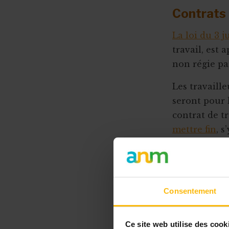
Stage en ASBL : les étapes clés
Contrats 
Rupture pour faute grave
Le recrutement via le stage
Subsides et licenciement
La loi du 3 ju
Stage ou travail au noir ?
travail, est 
Fin ou rupture du contrat étudiant
Stage et assurances
non régie pa
Qu’est-ce qu’un "petit statut" ?
Les travaille
seront pour 
contrat de tr
mettre fin
, s
Et au niveau 
travail,
la lo
occupent des
Consentement
matière de d
les obligatio
ou encore te
Ce site web utilise des cook