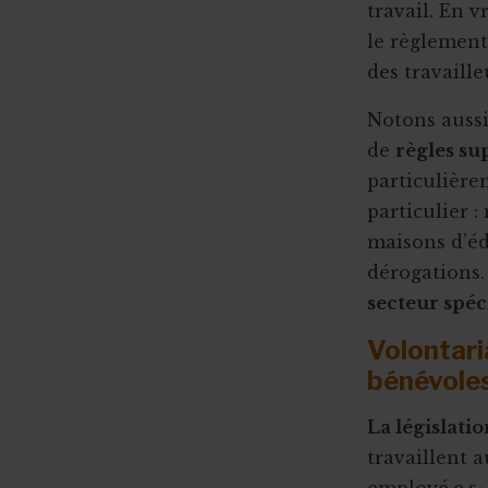
travail. En v
le règlement
des travaill
Notons auss
de
règles su
particulière
particulier 
maisons d’éd
dérogations. 
secteur spéc
Volontari
bénévole
La législatio
travaillent 