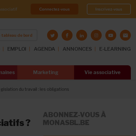
Connectez-vous
Inscrivez-vous
ssociatif
 tableau de bord
O
EMPLOI
AGENDA
ANNONCES
E-LEARNING
maines
Marketing
Vie associative
gislation du travail : les obligations
ABONNEZ-VOUS À
atifs ?
MONASBL.BE