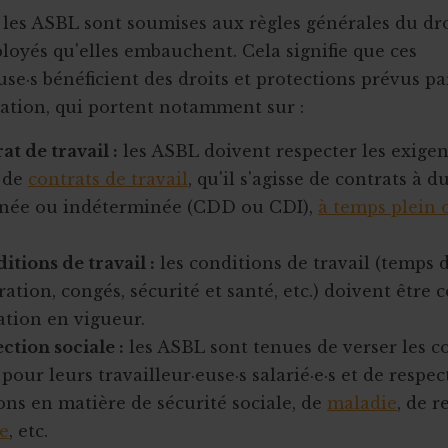
 les ASBL sont soumises aux règles générales du dro
loyés qu'elles embauchent. Cela signifie que ces
use·s bénéficient des droits et protections prévus par
ation, qui portent notamment sur :
at de travail :
les ASBL doivent respecter les exige
 de
contrats de travail
, qu'il s'agisse de contrats à d
née ou indéterminée (CDD ou CDI),
à temps plein 
itions de travail :
les conditions de travail (temps d
tion, congés, sécurité et santé, etc.) doivent être
lation en vigueur.
ction sociale :
les ASBL sont tenues de verser les co
 pour leurs travailleur·euse·s salarié·e·s et de respec
ons en matière de sécurité sociale, de
maladie
, de r
re
, etc.