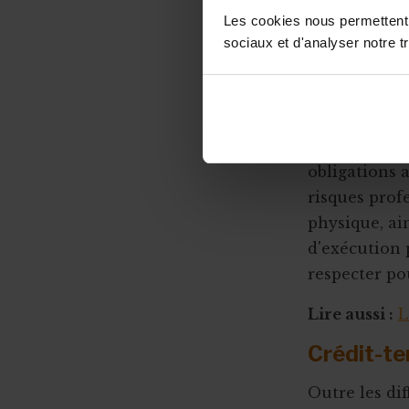
Les cookies nous permettent d
Code du b
sociaux et d'analyser notre tr
Le Code du b
bien-être des
découlent. L
l
a sécurité, l
obligations
risques prof
physique, ai
d'exécution 
respecter po
Lire aussi :
L
Crédit-te
Outre les dif