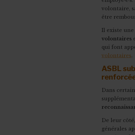
employé·e·s.
volontaire, s
être rembour
Il existe une
volontaires
e
qui font appe
volontaires
.
ASBL subv
renforcée
Dans certain
supplémentai
reconnaissa
De leur côté
générales ap