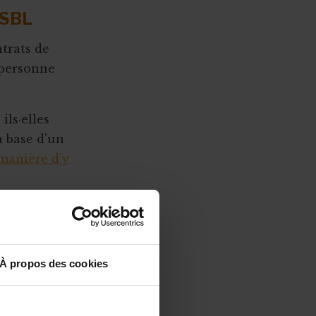
 ASBL
ntrats de
e personne
ils·elles
a base d’un
 manière d’y
ntrat de
i elles
règles en
À propos des cookies
nt respecter
u dimanche