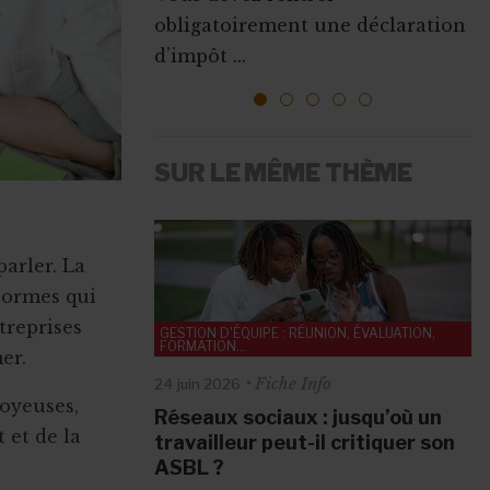
Que ce soit pour augmenter vos
obligatoirement une déclaration
l’emploi sont mises ...
ressources, vous faire connaî...
d’impôt ...
1
2
3
4
5
SUR LE MÊME THÈME
arler. La
normes qui
treprises
GESTION D'ÉQUIPE : RÉUNION, ÉVALUATION,
FORMATION...
er.
Fiche Info
24 juin 2026
oyeuses,
Réseaux sociaux : jusqu’où un
GESTION D'ÉQUIPE : RÉUNION, ÉVALUATION,
 et de la
FORMATION...
travailleur peut-il critiquer son
ASBL ?
Fiche Info
10 mai 2026