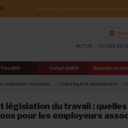
ND
Informations, conseils et services pour le secteur a
Votre
ACTUS
FICHES INF
Fiscalité
Comptabilité
Ressources hu
n, évaluation, formation...
Cadre légal et administratif
Lé
législation du travail : quelles
ions pour les employeurs associ