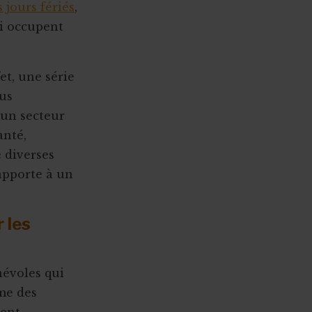
s jours fériés
,
ui occupent
ffet, une série
us
’un secteur
anté,
 diverses
rapporte à un
 les
névoles qui
mme des