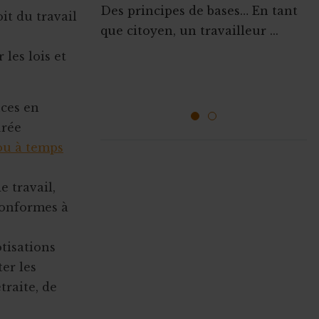
Règlement de travail : les
Des principes de bases… En tant
it du travail
obligations de l’ASBL en 5
que citoyen, un travailleur ...
étapes
 les lois et
Les ASBL qui embauchent du
personnel sont obligées de ...
nces en
1
2
urée
ou à temps
ABONNEZ-VOUS A
MONASBL.BE
e travail,
 conformes à
S'ABONNER
tisations
ter les
etraite, de