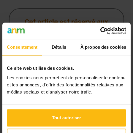
Cet article est réservé aux
abonnés
L’abonnement MonASBL vous donne
Consentement
Détails
À propos des cookies
un accès complet à des ressources
pratiques et à une expertise actualisée
pour gérer efficacement votre ASBL.
Ce site web utilise des cookies.
Avec votre abonnement, vous
Les cookies nous permettent de personnaliser le contenu
et les annonces, d'offrir des fonctionnalités relatives aux
bénéficiez de :
médias sociaux et d'analyser notre trafic.
l’accès libre à l’ensemble des
contenus du site
des articles, dossiers et conseils
Tout autoriser
pratiques régulièrement mis à jour
la veille sur les lois, règles et