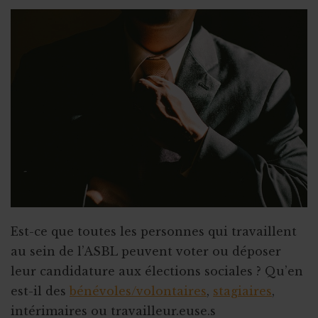
Subsides et licenciement
Le recrutement via le stage
Fin ou rupture du contrat étudiant
Stage ou travail au noir ?
Stage et assurances
Qu’est-ce qu’un "petit statut" ?
Est-ce que toutes les personnes qui travaillent
au sein de l’ASBL peuvent voter ou déposer
leur candidature aux élections sociales ? Qu’en
est-il des
bénévoles/volontaires
,
stagiaires
,
intérimaires ou travailleur.euse.s