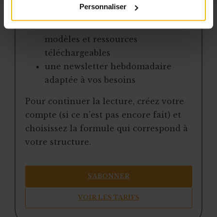
Personnaliser
jurisprudence
une boîte à outils avec des
modèles et ressources
téléchargeables
une newsletter hebdomadaire
adaptée à vos besoins
Pour continuer la lecture, créez votre
compte (si ce n’est pas encore fait) et
choisissez la formule qui correspond à
votre structure.
S’ABONNER
VOIR LES TARIFS