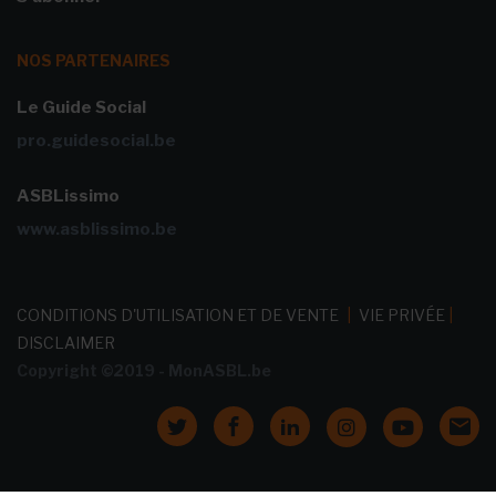
NOS PARTENAIRES
Le Guide Social
pro.guidesocial.be
ASBLissimo
www.asblissimo.be
CONDITIONS D'UTILISATION ET DE VENTE
|
VIE PRIVÉE
|
DISCLAIMER
Copyright ©2019 - MonASBL.be