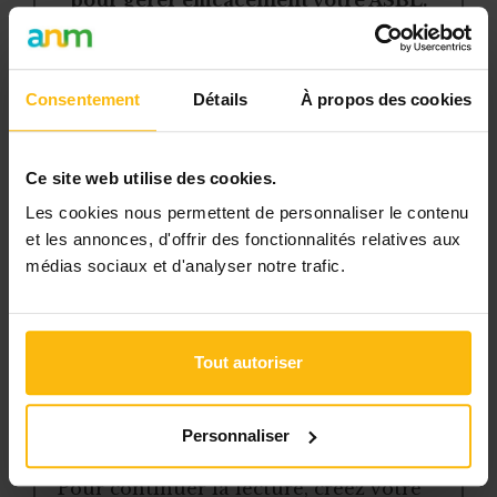
pour gérer efficacement votre ASBL.
Avec votre abonnement, vous
bénéficiez de :
Consentement
Détails
À propos des cookies
l’accès libre à l’ensemble des
contenus du site
Ce site web utilise des cookies.
des articles, dossiers et conseils
Les cookies nous permettent de personnaliser le contenu
pratiques régulièrement mis à jour
et les annonces, d'offrir des fonctionnalités relatives aux
la veille sur les lois, règles et
médias sociaux et d'analyser notre trafic.
jurisprudence
une boîte à outils avec des
modèles et ressources
Tout autoriser
téléchargeables
une newsletter hebdomadaire
Personnaliser
adaptée à vos besoins
Pour continuer la lecture, créez votre