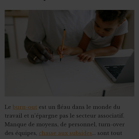
Fin ou rupture du contrat étudiant
Stage ou travail au noir ?
Stage et assurances
Qu’est-ce qu’un "petit statut" ?
Le
burn-out
est un fléau dans le monde du
travail et n'épargne pas le secteur associatif.
Manque de moyens, de personnel, turn-over
des équipes,
chasse aux subsides
... sont tout