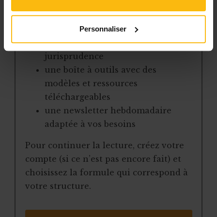
contenus du site
des articles, dossiers et conseils
pratiques régulièrement mis à jour
Personnaliser
la veille sur les lois, règles et
jurisprudence
une boîte à outils avec des
modèles et ressources
téléchargeables
une newsletter hebdomadaire
adaptée à vos besoins
Pour continuer la lecture, créez votre
compte (si ce n’est pas encore fait) et
choisissez la formule qui correspond à
votre structure.