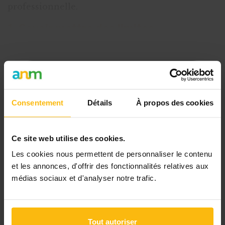
professionnelle.
1. Savoir mettre des limites
Quand on lui demande le premier conseil à ap
Cet article est réservé aux
abonnés
Consentement
Détails
À propos des cookies
L’abonnement MonASBL vous donne
un accès complet à des ressources
Ce site web utilise des cookies.
pratiques et à une expertise actualisée
pour gérer efficacement votre ASBL.
Les cookies nous permettent de personnaliser le contenu
et les annonces, d'offrir des fonctionnalités relatives aux
Avec votre abonnement, vous
médias sociaux et d'analyser notre trafic.
bénéficiez de :
l’accès libre à l’ensemble des
Tout autoriser