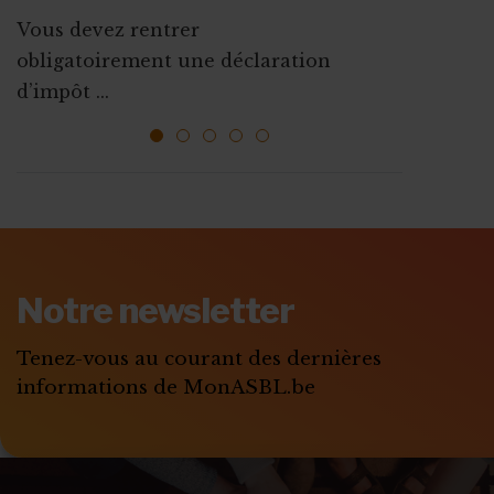
d’association
Vous devez rentrer
La plupart des mesures d’aides à
Que ce soit pour augmenter vos
obligatoirement une déclaration
l’emploi sont mises ...
ressources, vous faire connaî...
d’impôt ...
1
2
3
4
5
ABONNEZ-VOUS A
MONASBL.BE
Notre newsletter
S'ABONNER
Tenez-vous au courant des dernières
informations de MonASBL.be