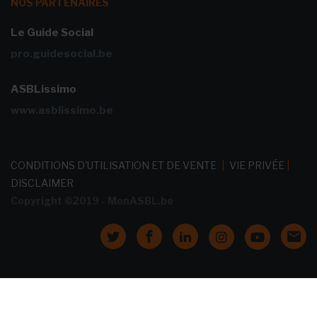
NOS PARTENAIRES
Le Guide Social
pro.guidesocial.be
ASBLissimo
www.asblissimo.be
CONDITIONS D'UTILISATION ET DE VENTE
|
VIE PRIVÉE
|
DISCLAIMER
Copyright ©2019 - MonASBL.be