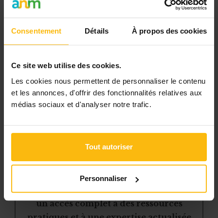
Consentement
Détails
À propos des cookies
Selon cette dernière réglementation, le
Ce site web utilise des cookies.
volontariat vise
toute activité exercée sans rétribution,
Les cookies nous permettent de personnaliser le contenu
ni obligation, au profit d’une ou de plusieurs personnes
et les annonces, d'offrir des fonctionnalités relatives aux
autres que celle qui exerce l’activité, d’un groupe ou d’une
médias sociaux et d'analyser notre trafic.
organisation ou encore de la collectivité dans son
ensemble, et qui est organisée par une or
Tout autoriser
Cet article est réservé aux
abonnés
Personnaliser
L’abonnement MonASBL vous donne
un accès complet à des ressources
pratiques et à une expertise actualisée