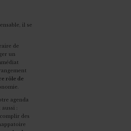
nsable, il se
raire de
ger un
immédiat
arrangement
re rôle de
onomie.
otre agenda
 aussi :
ccomplir des
chappatoire