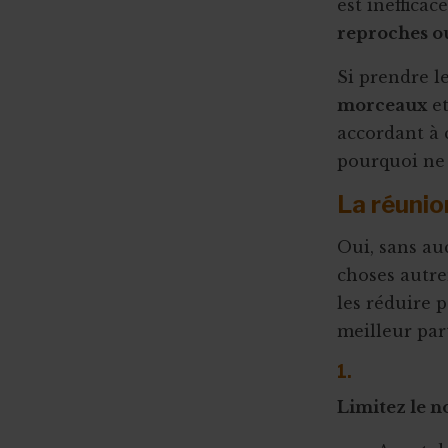
est inefficac
reproches ou
Si prendre l
morceaux
et
accordant à 
pourquoi ne l
La réunio
Oui, sans au
choses autre
les réduire p
meilleur part
1.
Limitez le n