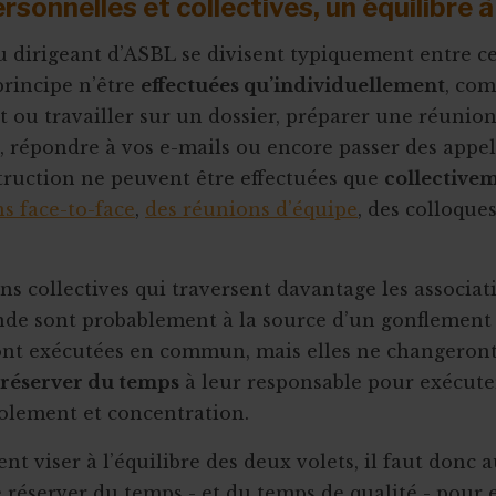
rsonnelles et collectives, un équilibre 
u dirigeant d’ASBL se divisent typiquement entre ce
rincipe n’être
effectuées qu’individuellement
, co
ou travailler sur un dossier, préparer une réunio
, répondre à vos e-mails ou encore passer des appels
truction ne peuvent être effectuées que
collective
ns face-to-face
,
des réunions d’équipe
, des colloque
ons collectives qui traversent davantage les associat
de sont probablement à la source d’un gonflement r
ont exécutées en commun, mais elles ne changeront 
réserver du temps
à leur responsable pour exécuter
olement et concentration.
nt viser à l’équilibre des deux volets, il faut don
e réserver du temps - et du temps de qualité - pour e