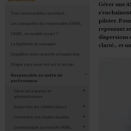
Gérer une AS
s’enchaînent
Trois responsables racontent…
piloter. Pou
Les casquettes du responsable d'ASBL
repensant ses
L’ASBL, un modèle à part ?
dispersions 
La légitimité du manager
clarté… et un
L'équilibre entre autorité et leadership
Diriger sans avoir été sur le terrain
Responsable en quête de
performance
Gérer les organes et
administrateurs
Optimiser le fonctionnement des
Superviser les collaborateurs
organes de gestion
Un organigramme clair
Construire une équipe soudée
Manager- administrateurs, une
Décrire les fonctions et déléguer
Insuffler une dynamique positive
Communiquer au nom de l’ASBL
coopération harmonieuse