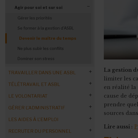
Suivre, évaluer, motiver
Conduire une réunion d’équipe
Apprendre à parler en public
Agir pour soi et sur soi
Gérer un conflit dans l’ASBL
Réussir une présentation
Gérer les priorités
Activer l’intelligence collective
Se former à la gestion d'ASBL
Générer et partager les idées
Devenir le maître du temps
Porter un projet avec l'équipe
Ne plus subir les conflits
Dominer son stress
La gestion 
TRAVAILLER DANS UNE ASBL
limiter les 
TÉLÉTRAVAIL ET ASBL
en réalité la
L'emploi dans le Non-Marchand
cause de dép
LE VOLONTARIAT
Ressources humaines :
Chiffres de l’emploi dans l’associatif
Télétravail : cadre réglementaire
professionnalisation
en Wallonie
prendre quel
GÉRER L'ADMINISTRATIF
Télétravail : rémunération des salariés
Télétravail occasionnel
Commandez notre Guide Pratique
sources dan
Avantages et inconvénients
L'emploi dans le secteur
LES AIDES À L'EMPLOI
Contrôle du bien-être au travail
Instaurer le télétravail structurel
ASBL 100 % bénévoles : défis /
Prioriser les tâches
Reconversion professionnelle
L'emploi, les subsides et la
Lire aussi :
P
solutions
RECRUTER DU PERSONNEL
Accident du travail en télétravail
précarisation
Télétravail : surveiller son équipe
Déléguer efficacement
Réforme APE
Job : du marchand à l'associatif
Volontariat : c'est quoi ? C'est qui ?