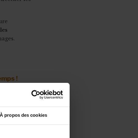
ure
les
hages.
emps !
s vous font
rs à vous
s disponible
.
À propos des cookies
sing out », la
elle à la
te.