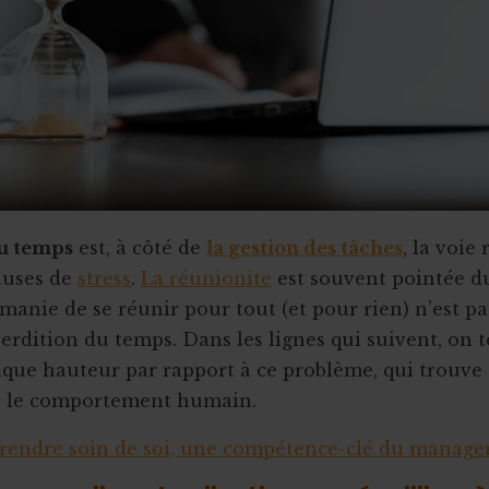
du temps
est, à côté de
la gestion des tâches
, la voie
causes de
stress
.
La réunionite
est souvent pointée du
 manie de se réunir pour tout (et pour rien) n’est pa
erdition du temps. Dans les lignes qui suivent, on 
que hauteur par rapport à ce problème, qui trouve 
s le comportement humain.
rendre soin de soi, une compétence-clé du manage