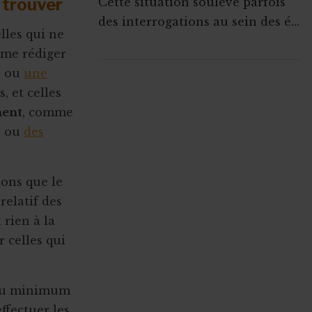
à trouver
Cette situation soulève parfois
des interrogations au sein des é...
lles qui ne
mme rédiger
n ou
une
ABONNEZ-VOUS A
, et celles
MONASBL.BE
ment
, comme
s ou
des
S'ABONNER
ions que le
elatif des
rien à la
 celles qui
c au minimum
ffectuer les