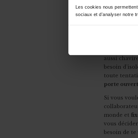
Qu’est-ce qu’un "petit statut" ?
Les cookies nous permettent d
Essayez-vous
sociaux et d'analyser notre tr
de préférenc
programme a
Les réunion
Un dérangeme
aussi chavir
besoin d’iso
toute tentat
porte ouvert
Si vous vou
collaborateur
monde et
fi
vous décidere
besoin de te