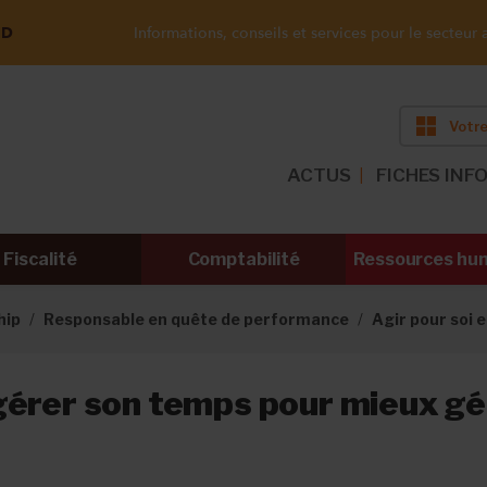
ND
Informations, conseils et services pour le secteur a
Votre
ACTUS
FICHES INF
Fiscalité
Comptabilité
Ressources hu
hip
Responsable en quête de performance
Agir pour soi e
érer son temps pour mieux gé