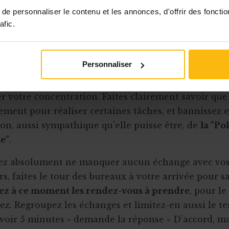
e personnaliser le contenu et les annonces, d'offrir des fonctio
 à ne consulter votre messagerie qu’une ou deux foi
afic.
e après une session de travail si vous vous êtes fixé
 priori.
s impromptues vous font perdre du temps !
Personnaliser
nt inopiné ne vous bouscule pas seulement l’agenda
er votre concentration. Faites clairement savoir que
lement pour réaliser certaines tâches, et bannissez 
ion, aussi sympathique qu’elle puisse être, de
la "Po
e"
.
lez absolument ne manquer aucun échange avec vo
s, faites le tour des bureaux à votre arrivée pour sa
xez à ce moment les rendez-vous à prendre
, pour l
z. Regroupez les échanges et limitez-en aussi le tem
 voir 5 minutes » demande la réponse « D’accord, ma