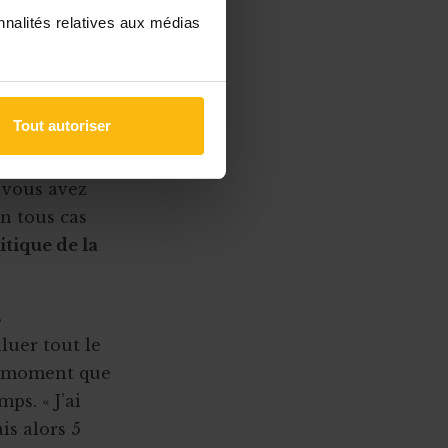
nnalités relatives aux médias
s par jour,
 un
Tout autoriser
, il fait
 vous avez
en tous cas
litique de la
s
luer tout le
e moment que
ps. « J’ai
is alors 5