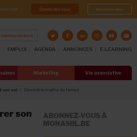
Connectez-vous
Inscrivez-vous
ssociatif
 tableau de bord
O
EMPLOI
AGENDA
ANNONCES
E-LEARNING
maines
Marketing
Vie associative
t sur soi
Devenir le maître du temps
rer son
ABONNEZ-VOUS À
MONASBL.BE