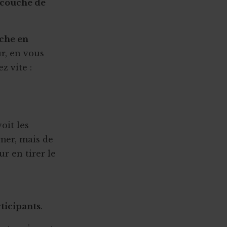
 couche de
âche en
ur, en vous
z vite :
oit les
imer, mais de
ur en tirer le
rticipants
.