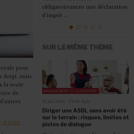
Que ce soit pour augmenter vos
obligatoirement une déclaration
l’emploi sont mises ...
ressources, vous faire connaî...
d’impôt ...
1
2
3
4
5
SUR LE MÊME THÈME
 royale pour
 doigt, mais
s la seule
MANAGEMENT ET LEADERSHIP
tente de
d’autres
Fiche Info
21 juin 2026
Diriger une ASBL sans avoir été
sur le terrain : risques, limites et
r d’ASBL
pistes de dialogue