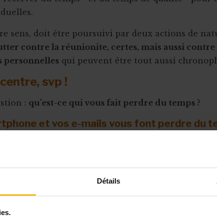
duelles.
tre sens, doit être poursuivi par deux actions de nat
utter contre la réunionite, certes, mais aussi contre 
s personnelles
qui peuvent être tout aussi chronop
centre, svp !
stion :
qu’est-ce qui vous fait perdre du temps ?
tphone et vos e-mails vous font perdre du t
s consulter à tout bout de champ : non seulement, il
mps, mais ils encouragent surtout vos interlocuteu
isque vous leur donnez l’impression d’
être toujour
Détails
rtout au piège des
fausses urgences
(le « fear of mis
er quelque chose), qui alimente une tendance natur
surtout si
la tâche à poursuivre en priorité
vous rebu
ies.