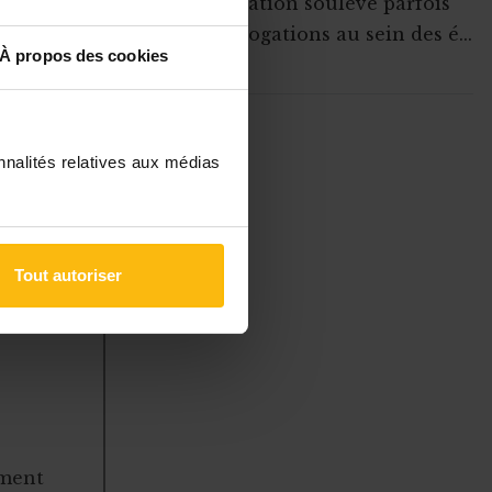
Cette situation soulève parfois
des interrogations au sein des é...
ternes comme
À propos des cookies
on est alors
ut
. On gagne
ABONNEZ-VOUS A
util
MONASBL.BE
nnalités relatives aux médias
S'ABONNER
Tout autoriser
à des
 gérer
ement