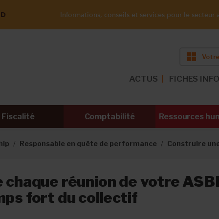
ND
Informations, conseils et services pour le secteur a
Votre
ACTUS
FICHES INF
Fiscalité
Comptabilité
Ressources hu
hip
Responsable en quête de performance
Construire un
e chaque réunion de votre ASB
mps fort du collectif