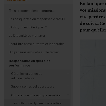
En tant que 
vos missions
Trois responsables racontent…
vite perdre 
Les casquettes du responsable d'ASBL
de suivi… Ce
L’ASBL, un modèle à part ?
pour qu’elles
La légitimité du manager
L'équilibre entre autorité et leadership
Diriger sans avoir été sur le terrain
Responsable en quête de
performance
Gérer les organes et
administrateurs
Optimiser le fonctionnement des
Superviser les collaborateurs
organes de gestion
Un organigramme clair
Construire une équipe soudée
Manager- administrateurs, une
Décrire les fonctions et déléguer
coopération harmonieuse
Insuffler une dynamique positive