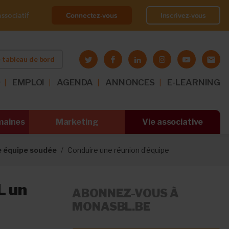
Connectez-vous
Inscrivez-vous
ssociatif
 tableau de bord
O
EMPLOI
AGENDA
ANNONCES
E-LEARNING
maines
Marketing
Vie associative
e équipe soudée
Conduire une réunion d’équipe
L un
ABONNEZ-VOUS À
MONASBL.BE