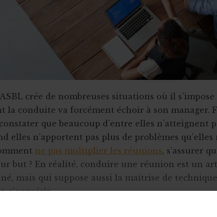
 ASBL crée de nombreuses situations où il s’impose
nt la conduite va forcément échoir à son manager. F
constater que beaucoup d’entre elles n’atteignent p
and elles n’apportent pas plus de problèmes qu’elles
 Comment
ne pas multiplier les réunions
, s’assurer qu
ur but ? En réalité, conduire une réunion est un art
né, mais qui suppose aussi la maitrise de technique
s, s’acquérir.
r le bon format