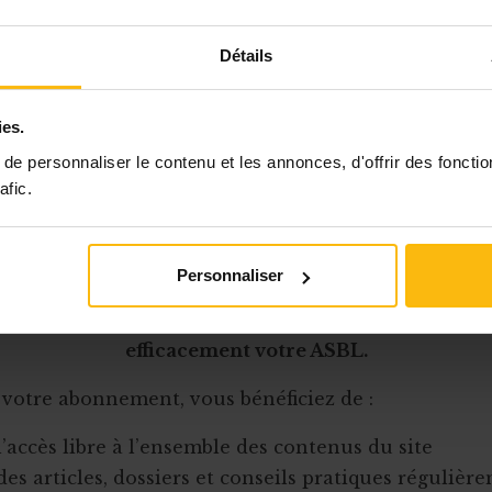
souvent commise est de considérer les réunions in
Détails
aire dont il faut se défaire au plus vite. La tentati
oir les regrouper en une
seule rencontre fourre-to
 temps, mais on risque de passer ainsi à côté d’un o
ies.
 construction de la vie associ
e personnaliser le contenu et les annonces, d'offrir des fonctio
afic.
Cet article est réservé aux abonnés
Personnaliser
onnement MonASBL vous donne un accès complet 
urces pratiques et à une expertise actualisée pour
efficacement votre ASBL.
 votre abonnement, vous bénéficiez de :
l’accès libre à l’ensemble des contenus du site
des articles, dossiers et conseils pratiques régulièr