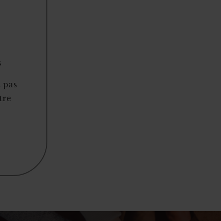
s
t pas
tre