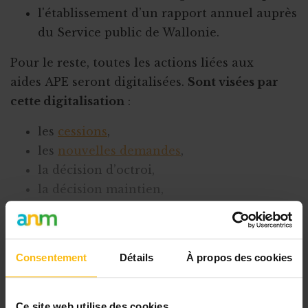
l'établissement d’un rapport annuel auprès
du Service public de Wallonie.
Pour le reste, toutes les actions liées aux
aides APE seront digitalisées.
Sont visées par
cette digitalisation
:
les
cessions
,
les
nouvelles demandes
,
la décision d’octroi,
la décision maintien,
les notifications,
les relevés de subvention,
et les messages, notamment.
Consentement
Détails
À propos des cookies
Tous ces éléments seront réalisés par
l’intermédiaire d’une plateforme
Ce site web utilise des cookies.