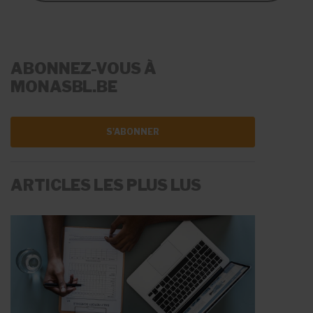
ABONNEZ-VOUS À
MONASBL.BE
S'ABONNER
ARTICLES LES PLUS LUS
LA RÉMUNÉRATION
LES AIDES À L'EMPLOI