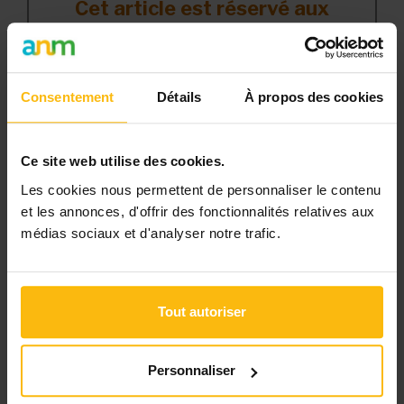
Cet article est réservé aux
abonnés
L’abonnement MonASBL vous donne
un accès complet à des ressources
Consentement
Détails
À propos des cookies
pratiques et à une expertise actualisée
pour gérer efficacement votre ASBL.
Ce site web utilise des cookies.
Avec votre abonnement, vous
Les cookies nous permettent de personnaliser le contenu
bénéficiez de :
et les annonces, d'offrir des fonctionnalités relatives aux
médias sociaux et d'analyser notre trafic.
l’accès libre à l’ensemble des
contenus du site
des articles, dossiers et conseils
Tout autoriser
pratiques régulièrement mis à jour
la veille sur les lois, règles et
jurisprudence
Personnaliser
une boîte à outils avec des