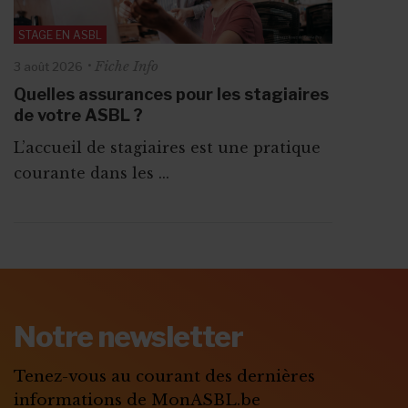
STAGE EN ASBL
Fiche Info
3 août 2026
Quelles assurances pour les stagiaires
de votre ASBL ?
L’accueil de stagiaires est une pratique
courante dans les ...
ABONNEZ-VOUS A
MONASBL.BE
Notre newsletter
S'ABONNER
Tenez-vous au courant des dernières
informations de MonASBL.be