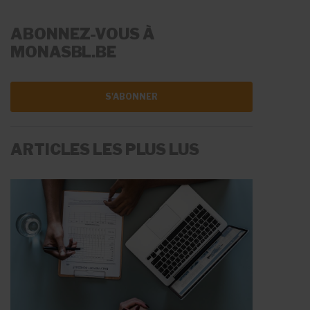
ABONNEZ-VOUS À
MONASBL.BE
S'ABONNER
ARTICLES LES PLUS LUS
LA RÉMUNÉRATION
LES AIDES À L'EMPLOI
Fiche Info
Fiche Info
20 mai 2026
11 juin 2026