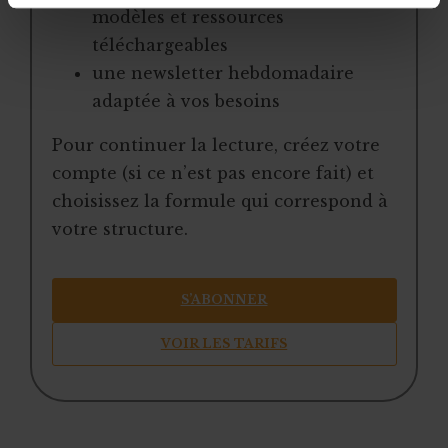
modèles et ressources
téléchargeables
une newsletter hebdomadaire
adaptée à vos besoins
Pour continuer la lecture, créez votre
compte (si ce n’est pas encore fait) et
choisissez la formule qui correspond à
votre structure.
S’ABONNER
VOIR LES TARIFS