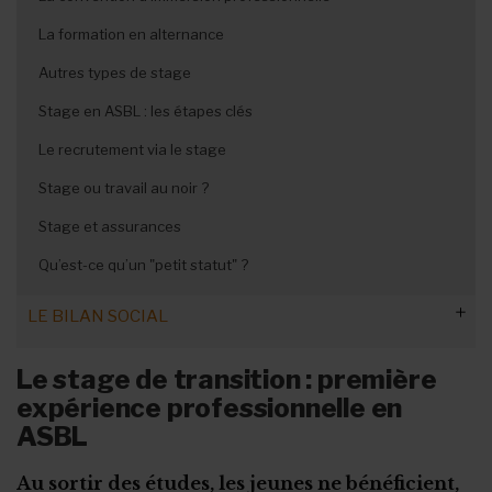
La protection des représentants
Congés des nouveaux salariés
Les horaires flottants
Licenciement et préavis
La formation en alternance
Les formalités administratives
Les outils de la concertation interne
Maladie en période de vacances
Le travail à temps partiel
Rupture du contrat à l’amiable
Autres types de stage
Non-respect de la convention de stage
Le congé sans solde
Les heures supplémentaires volontaires
Rupture pour faute grave
Stage en ASBL : les étapes clés
Calendrier des fériés et congés !
Subsides et licenciement
Le recrutement via le stage
Fin ou rupture du contrat étudiant
Stage ou travail au noir ?
Stage et assurances
Qu’est-ce qu’un "petit statut" ?
LE BILAN SOCIAL
Quelles informations faut-il donner ?
Le stage de transition : première
expérience professionnelle en
Quand et comment le publier ?
ASBL
Les types de formation à prendre en compte
Au sortir des études, les jeunes ne bénéficient,