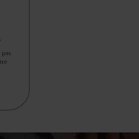
s
t pas
tre