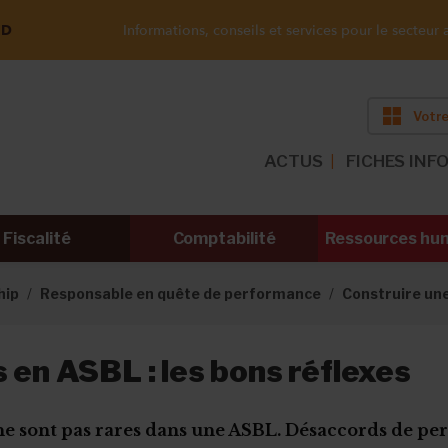
ND
Informations, conseils et services pour le secteur a
Votre
ACTUS
FICHES INF
Fiscalité
Comptabilité
Ressources hu
hip
Responsable en quête de performance
Construire un
s en ASBL : les bons réflexes
 ne sont pas rares dans une ASBL. Désaccords de pe