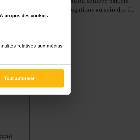
Cette situation soulève parfois
des interrogations au sein des é...
e d’une
À propos des cookies
 temps, sauf
ABONNEZ-VOUS A
rsonnalité,
MONASBL.BE
nnalités relatives aux médias
S'ABONNER
Tout autoriser
à des
 gérer
ement