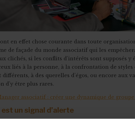
sont en effet chose courante dans toute organisation
sme de façade du monde associatif qui les empêchera 
x clichés, si les conflits d’intérêts sont supposés y 
ceux liés à la personne, à la confrontation de styles
ifférents, à des querelles d’égos, ou encore aux va
 d’y être plus rares.
anager associatif : créer une dynamique de groupe 
 est un signal d’alerte
’un conflit doit nous avertir, à un double titre, d’u
.