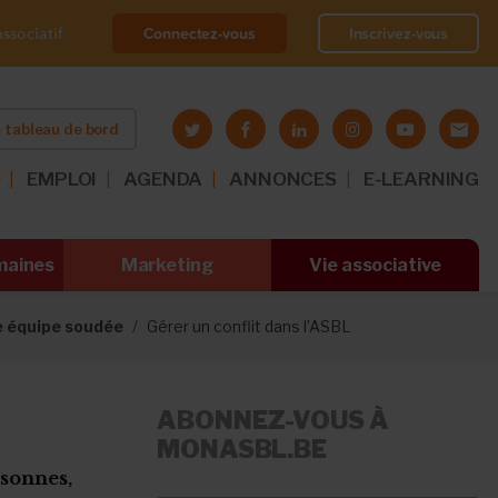
Connectez-vous
Inscrivez-vous
ssociatif
 tableau de bord
O
EMPLOI
AGENDA
ANNONCES
E-LEARNING
maines
Marketing
Vie associative
e équipe soudée
Gérer un conflit dans l’ASBL
ABONNEZ-VOUS À
MONASBL.BE
rsonnes,