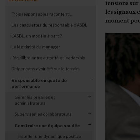
tensions sur
les signaux 
Trois responsables racontent…
moment pour 
Les casquettes du responsable d'ASBL
L’ASBL, un modèle à part ?
La légitimité du manager
L'équilibre entre autorité et leadership
Diriger sans avoir été sur le terrain
Responsable en quête de
performance
Gérer les organes et
administrateurs
Optimiser le fonctionnement des
Superviser les collaborateurs
organes de gestion
Un organigramme clair
Construire une équipe soudée
Manager- administrateurs, une
Décrire les fonctions et déléguer
coopération harmonieuse
Insuffler une dynamique positive