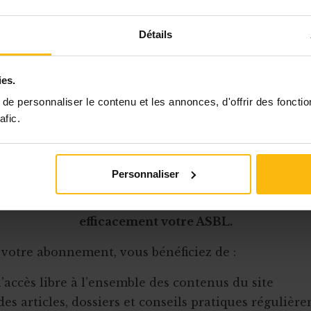
présence d’abord
. Le plus souvent, un conflit résult
Détails
on compliquée ou tendue installée depuis un certain
vènement déclencheur
a transformé ce malaise en
ement
. Son origine tient peut-être à des traits de pe
ies.
u
e personnaliser le contenu et les annonces, d'offrir des fonctio
afic.
Cet article est réservé aux abonnés
Personnaliser
onnement MonASBL vous donne un accès complet 
urces pratiques et à une expertise actualisée pour
efficacement votre ASBL.
 votre abonnement, vous bénéficiez de :
l’accès libre à l’ensemble des contenus du site
des articles, dossiers et conseils pratiques régulièr