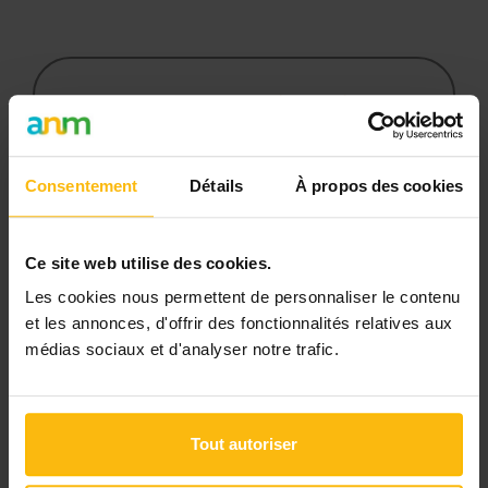
recours via une demande de réparatio
Cet article est réservé aux
abonnés
L’abonnement MonASBL vous donne
Consentement
Détails
À propos des cookies
un accès complet à des ressources
pratiques et à une expertise actualisée
pour gérer efficacement votre ASBL.
Ce site web utilise des cookies.
Les cookies nous permettent de personnaliser le contenu
Avec votre abonnement, vous
et les annonces, d'offrir des fonctionnalités relatives aux
bénéficiez de :
médias sociaux et d'analyser notre trafic.
l’accès libre à l’ensemble des
contenus du site
Tout autoriser
des articles, dossiers et conseils
pratiques régulièrement mis à jour