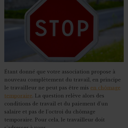
Fin ou rupture du contrat étudiant
Stage ou travail au noir ?
Stage et assurances
Qu’est-ce qu’un "petit statut" ?
Étant donné que votre association propose à
nouveau complètement du travail, en principe
le travailleur ne peut pas être mis
en chômage
temporaire
. La question relève alors des
conditions de travail et du paiement d’un
salaire et pas de l’octroi du chômage
temporaire. Pour cela, le travailleur doit
s’adresser à vous.