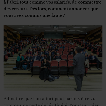
à l’abri, tout comme vos salariés, de commettre
Rupture du contrat à l’amiable
Autres types de stage
Non-respect de la convention de stage
des erreurs. Dès lors, comment annoncer que
Rupture pour faute grave
Stage en ASBL : les étapes clés
vous avez commis une faute ?
Subsides et licenciement
Le recrutement via le stage
Fin ou rupture du contrat étudiant
Stage ou travail au noir ?
Stage et assurances
Qu’est-ce qu’un "petit statut" ?
Admettre que l’on a tort peut parfois être vu
comme une perte de légitimité. Pourtant, nier