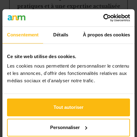
pratiques et à une expertise actualisée
pour gérer efficacement votre ASBL.
Avec votre abonnement, vous
Consentement
Détails
À propos des cookies
bénéficiez de :
l’accès libre à l’ensemble des
Ce site web utilise des cookies.
contenus du site
Les cookies nous permettent de personnaliser le contenu
des articles, dossiers et conseils
et les annonces, d'offrir des fonctionnalités relatives aux
pratiques régulièrement mis à jour
médias sociaux et d'analyser notre trafic.
la veille sur les lois, règles et
jurisprudence
une boîte à outils avec des
Tout autoriser
modèles et ressources
téléchargeables
une newsletter hebdomadaire
Personnaliser
adaptée à vos besoins