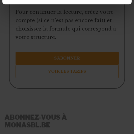
Pour continuer la lecture, créez votre
compte (si ce n’est pas encore fait) et
choisissez la formule qui correspond à
votre structure.
S’ABONNER
VOIR LES TARIFS
ABONNEZ-VOUS À
MONASBL.BE