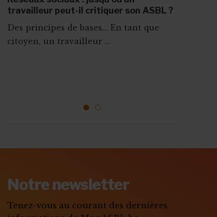
travailleur peut-il critiquer son ASBL ?
GESTION D'ÉQUIPE : RÉUNION, ÉVALUATION, FORMATION...
Des principes de bases… En tant que
Fiche Info
10 mai 2026
citoyen, un travailleur ...
Règlement de travail : les obligations
de l’ASBL en 5 étapes
Les ASBL qui embauchent du personnel
sont obligées de ...
1
2
ABONNEZ-VOUS A
MONASBL.BE
Notre newsletter
S'ABONNER
Tenez-vous au courant des dernières