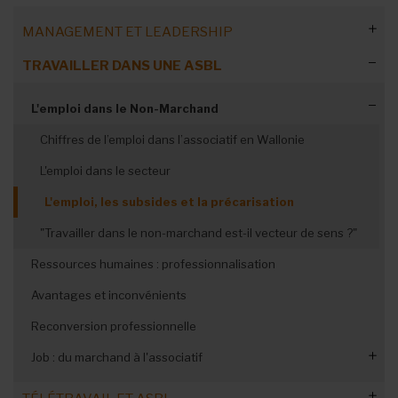
MANAGEMENT ET LEADERSHIP
TRAVAILLER DANS UNE ASBL
Trois responsables racontent…
Les casquettes du responsable d'ASBL
L'emploi dans le Non-Marchand
L’ASBL, un modèle à part ?
Chiffres de l’emploi dans l’associatif en Wallonie
La légitimité du manager
L'emploi dans le secteur
L'équilibre entre autorité et leadership
L'emploi, les subsides et la précarisation
Diriger sans avoir été sur le terrain
"Travailler dans le non-marchand est-il vecteur de sens ?"
Responsable en quête de performance
Ressources humaines : professionnalisation
Gérer les organes et administrateurs
Avantages et inconvénients
Optimiser le fonctionnement des organes de gestion
Superviser les collaborateurs
Reconversion professionnelle
Manager- administrateurs, une coopération
Un organigramme clair
Construire une équipe soudée
Job : du marchand à l'associatif
harmonieuse
Décrire les fonctions et déléguer
Insuffler une dynamique positive
Communiquer au nom de l’ASBL
Du tourisme à l'ASBL ReLOAD