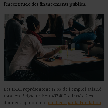
l’incertitude des financements publics.
Le congé sans solde
Les heures supplémentaires volontaires
Rupture pour faute grave
Stage en ASBL : les étapes clés
Calendrier des fériés et congés !
Subsides et licenciement
Le recrutement via le stage
Fin ou rupture du contrat étudiant
Stage ou travail au noir ?
Stage et assurances
Qu’est-ce qu’un "petit statut" ?
Les ISBL représentent 12,6% de l’emploi salarié
total en Belgique. Soit 497.400 salariés. Ces
données, qui ont été
publiées par la Fondation