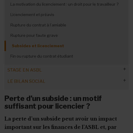
Remplacement des jours fériés
Le don de jours de congé
La motivation du licenciement : un droit pour le travailleur ?
La protection des représentants
Congés des nouveaux salariés
Les horaires flottants
Licenciement et préavis
Les outils de la concertation interne
Maladie en période de vacances
Le travail à temps partiel
Rupture du contrat à l’amiable
Le congé sans solde
Les heures supplémentaires volontaires
Rupture pour faute grave
Calendrier des fériés et congés !
Subsides et licenciement
Fin ou rupture du contrat étudiant
STAGE EN ASBL
LE BILAN SOCIAL
Le stage étudiant
Le stage de transition
Quelles informations faut-il donner ?
Perte d’un subside : un motif
suffisant pour licencier ?
Le stage First (PEP)
Quand et comment le publier ?
Le stage d’intégration
Le plan d’accompagnement du stagiaire
Les types de formation à prendre en compte
La perte d’un subside peut avoir un impact
La convention d’immersion professionnelle
La procédure d'engagement
important sur les finances de l’ASBL et, par