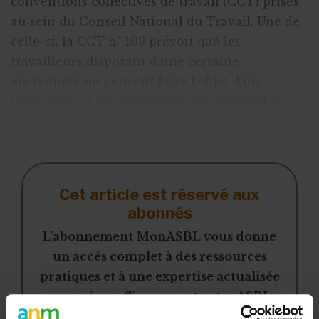
conventions collectives de travail (CCT) prises
au sein du Conseil National du Travail. Une de
celle-ci, la CCT n° 109 prévoit que les
travailleurs disposant d’une certaine
ancienneté ne peuvent faire l’objet d’un
licenciement manifestement déraisonnable.
Pa
Cet article est réservé aux
abonnés
L’abonnement MonASBL vous donne
un accès complet à des ressources
pratiques et à une expertise actualisée
pour gérer efficacement votre ASBL.