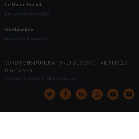
Le Guide Social
pro.guidesocial.be
ASBLissimo
www.asblissimo.be
CONDITIONS D'UTILISATION ET DE VENTE
|
VIE PRIVÉE
|
DISCLAIMER
Copyright ©2019 - MonASBL.be