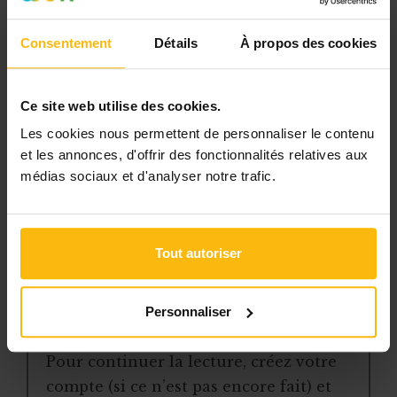
Avec votre abonnement, vous
bénéficiez de :
Consentement
Détails
À propos des cookies
l’accès libre à l’ensemble des
contenus du site
Ce site web utilise des cookies.
des articles, dossiers et conseils
Les cookies nous permettent de personnaliser le contenu
pratiques régulièrement mis à jour
et les annonces, d'offrir des fonctionnalités relatives aux
la veille sur les lois, règles et
médias sociaux et d'analyser notre trafic.
jurisprudence
une boîte à outils avec des
modèles et ressources
Tout autoriser
téléchargeables
une newsletter hebdomadaire
Personnaliser
adaptée à vos besoins
Pour continuer la lecture, créez votre
compte (si ce n’est pas encore fait) et