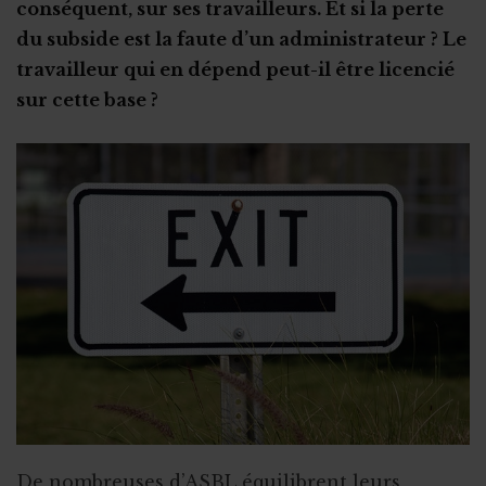
conséquent, sur ses travailleurs. Et si la perte
La formation en alternance
Les formalités administratives
du subside est la faute d’un administrateur ? Le
Autres types de stage
Non-respect de la convention de stage
travailleur qui en dépend peut-il être licencié
Stage en ASBL : les étapes clés
sur cette base ?
Le recrutement via le stage
Stage ou travail au noir ?
Stage et assurances
Qu’est-ce qu’un "petit statut" ?
De nombreuses d’ASBL équilibrent leurs