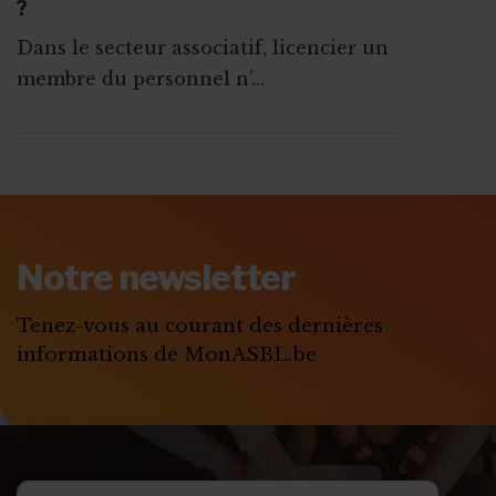
?
Dans le secteur associatif, licencier un
membre du personnel n’...
ABONNEZ-VOUS A
MONASBL.BE
Notre newsletter
S'ABONNER
Tenez-vous au courant des dernières
informations de MonASBL.be