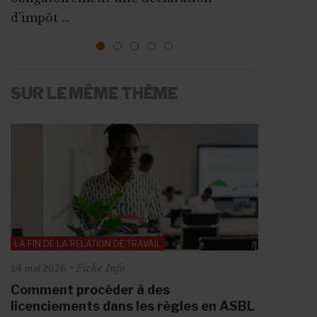
l’emploi sont mises ...
ressources, vous faire connaî...
d’impôt ...
1
2
3
4
5
SUR LE MÊME THÈME
LA FIN DE LA RELATION DE TRAVAIL
Fiche Info
14 mai 2026
Comment procéder à des
licenciements dans les règles en ASBL