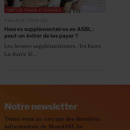
TEMPS DE TRAVAIL ET HORAIRES
Fiche Info
8 juin 2026
Heures supplémentaires en ASBL :
peut-on éviter de les payer ?
Les heures supplémentaires : les bases
La durée lé...
ABONNEZ-VOUS A
MONASBL.BE
Notre newsletter
S'ABONNER
Tenez-vous au courant des dernières
informations de MonASBL.be