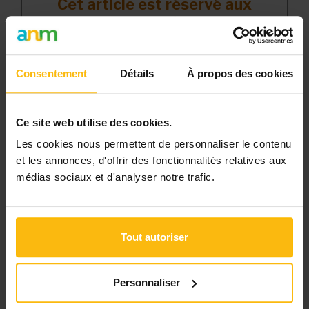
Cet article est réservé aux
abonnés
L’abonnement MonASBL vous donne
un accès complet à des ressources
Consentement
Détails
À propos des cookies
pratiques et à une expertise actualisée
pour gérer efficacement votre ASBL.
Ce site web utilise des cookies.
Avec votre abonnement, vous
Les cookies nous permettent de personnaliser le contenu
bénéficiez de :
et les annonces, d'offrir des fonctionnalités relatives aux
médias sociaux et d'analyser notre trafic.
l’accès libre à l’ensemble des
contenus du site
des articles, dossiers et conseils
Tout autoriser
pratiques régulièrement mis à jour
la veille sur les lois, règles et
jurisprudence
Personnaliser
une boîte à outils avec des