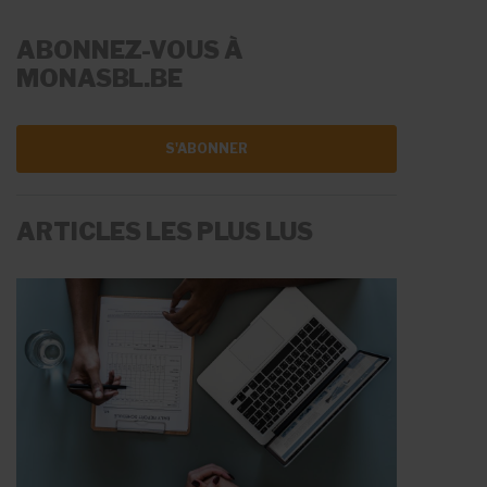
ABONNEZ-VOUS À
MONASBL.BE
S'ABONNER
ARTICLES LES PLUS LUS
LA RÉMUNÉRATION
LES AIDES À L'EMPLOI
Fiche Info
Fiche Info
20 mai 2026
11 juin 2026