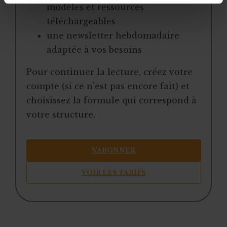
modèles et ressources
téléchargeables
une newsletter hebdomadaire
adaptée à vos besoins
Pour continuer la lecture, créez votre
compte (si ce n’est pas encore fait) et
choisissez la formule qui correspond à
votre structure.
S’ABONNER
VOIR LES TARIFS