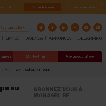
Connectez-vous
Inscrivez-vous
ssociatif
 tableau de bord
O
EMPLOI
AGENDA
ANNONCES
E-LEARNING
maines
Marketing
Vie associative
e
Renforcer la cohésion d'équipe
ipe au
ABONNEZ-VOUS À
MONASBL.BE