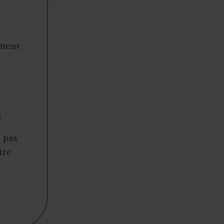
ement
s
t pas
tre