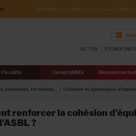
ND
Informations, conseils et services pour le secteur a
Votre
ACTUS
FICHES INF
Fiscalité
Comptabilité
Ressources hu
n, évaluation, formation...
Cohésion et dynamiques d'équip
 renforcer la cohésion d'équ
 l'ASBL ?