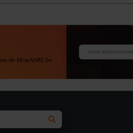
ions de MonASBL.be