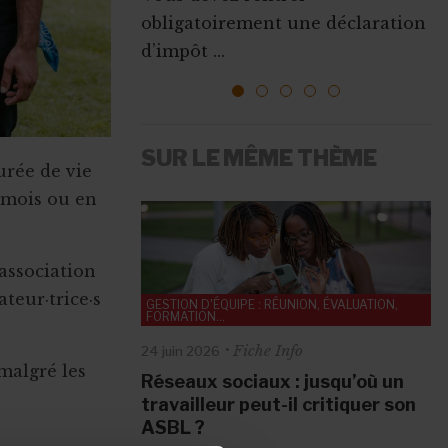
Que ce soit pour augmenter vos
obligatoirement une déclaration
l’emploi sont mises ...
ressources, vous faire connaî...
d’impôt ...
1
2
3
4
5
SUR LE MÊME THÈME
durée de vie
 mois ou en
’association
ateur·trice·s
GESTION D'ÉQUIPE : RÉUNION, ÉVALUATION,
FORMATION...
Fiche Info
24 juin 2026
malgré les
Réseaux sociaux : jusqu’où un
GESTION D'ÉQUIPE : RÉUNION, ÉVALUATION,
FORMATION...
travailleur peut-il critiquer son
ASBL ?
Fiche Info
10 mai 2026