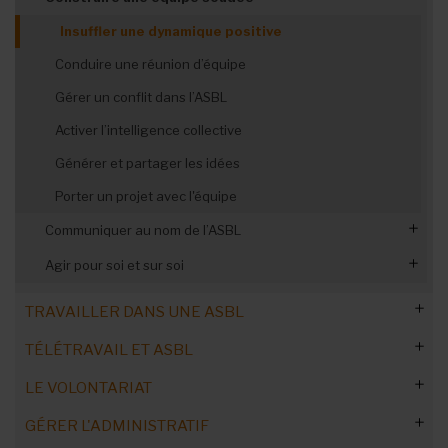
harmonieuse
Décrire les fonctions et déléguer
Insuffler une dynamique positive
Suivre, évaluer, motiver
Conduire une réunion d’équipe
Gérer un conflit dans l’ASBL
Activer l’intelligence collective
Générer et partager les idées
Porter un projet avec l'équipe
Communiquer au nom de l’ASBL
Apprendre à parler en public
Agir pour soi et sur soi
Réussir une présentation
Gérer les priorités
TRAVAILLER DANS UNE ASBL
Se former à la gestion d'ASBL
TÉLÉTRAVAIL ET ASBL
L'emploi dans le Non-Marchand
Devenir le maître du temps
LE VOLONTARIAT
Ressources humaines : professionnalisation
Chiffres de l’emploi dans l’associatif en Wallonie
Télétravail : cadre réglementaire
Ne plus subir les conflits
GÉRER L'ADMINISTRATIF
Avantages et inconvénients
L'emploi dans le secteur
Télétravail : rémunération des salariés
Dominer son stress
Télétravail occasionnel
Commandez notre Guide Pratique