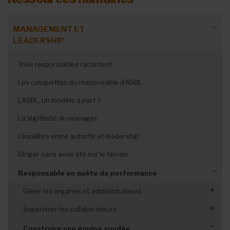
MANAGEMENT ET
LEADERSHIP
Trois responsables racontent…
Les casquettes du responsable d'ASBL
L’ASBL, un modèle à part ?
La légitimité du manager
L'équilibre entre autorité et leadership
Diriger sans avoir été sur le terrain
Responsable en quête de performance
Gérer les organes et administrateurs
Optimiser le fonctionnement des organes de gestion
Superviser les collaborateurs
Manager- administrateurs, une coopération
Un organigramme clair
Construire une équipe soudée