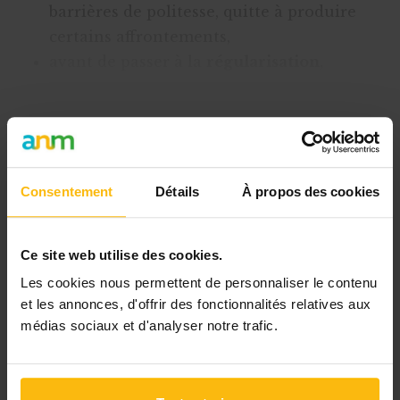
barrières de politesse, quitte à produire
certains affrontements,
avant de passer à la
régularisation
,
l’habituation réciproque,
pour enfin parvenir à
Cet article est réservé aux
Consentement
Détails
À propos des cookies
abonnés
L’abonnement MonASBL vous donne
Ce site web utilise des cookies.
un accès complet à des ressources
pratiques et à une expertise actualisée
Les cookies nous permettent de personnaliser le contenu
et les annonces, d'offrir des fonctionnalités relatives aux
pour gérer efficacement votre ASBL.
médias sociaux et d'analyser notre trafic.
Avec votre abonnement, vous
bénéficiez de :