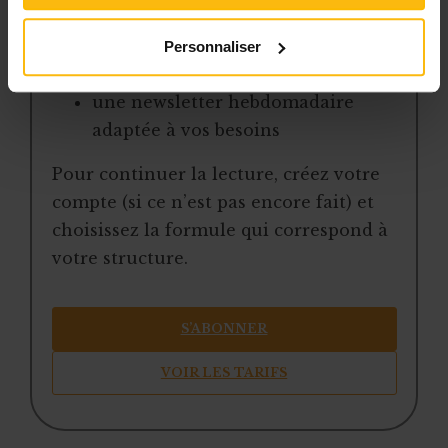
une boîte à outils avec des
modèles et ressources
Personnaliser
téléchargeables
une newsletter hebdomadaire
adaptée à vos besoins
Pour continuer la lecture, créez votre
compte (si ce n’est pas encore fait) et
choisissez la formule qui correspond à
votre structure.
S’ABONNER
VOIR LES TARIFS