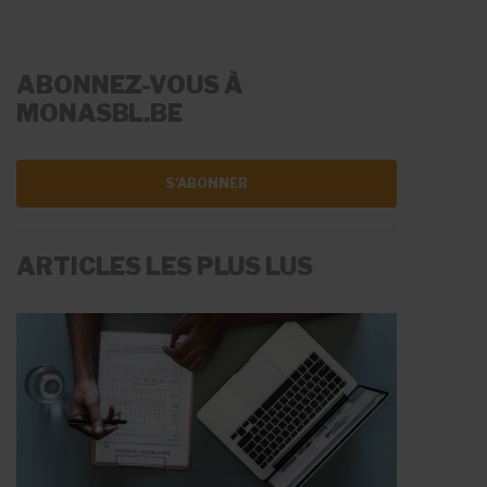
ABONNEZ-VOUS À
MONASBL.BE
S'ABONNER
ARTICLES LES PLUS LUS
LA RÉMUNÉRATION
LES AIDES À L'EMPLOI