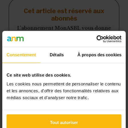
Cet article est réservé aux
abonnés
L’abonnement MonASBL vous donne
un accès complet à des ressources
pratiques et à une expertise actualisée
pour gérer efficacement votre ASBL.
Consentement
Détails
À propos des cookies
Avec votre abonnement, vous
bénéficiez de :
Ce site web utilise des cookies.
Les cookies nous permettent de personnaliser le contenu
l’accès libre à l’ensemble des
et les annonces, d'offrir des fonctionnalités relatives aux
contenus du site
médias sociaux et d'analyser notre trafic.
des articles, dossiers et conseils
pratiques régulièrement mis à jour
la veille sur les lois, règles et
Tout autoriser
jurisprudence