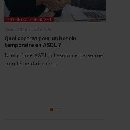
LES CONTRATS DE TRAVAIL
Fiche Info
26 mai 2026
Quel contrat pour un besoin
temporaire en ASBL ?
LES CONTRATS DE TRAVAIL
Lorsqu’une ASBL a besoin de personnel
Fiche Info
11 juin 2026
supplémentaire de ...
Avenant, fonction, horaires : comment
adapter un contrat de travail en ASBL
?
Puis-je modifier un contrat de travail ?
La réponse est ...
1
2
ABONNEZ-VOUS A