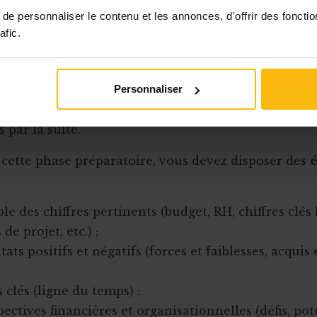
t de l'ASBL et de ses projets, ainsi que ses objecti
e personnaliser le contenu et les annonces, d'offrir des fonctio
 qui fonctionne et ce qui ne fonctionne pas), afin d'
afic.
 claire et cohérente. Avant même de commencer la 
 vous devez définir le cadre du rapport d'activités :
uel sera son champ d'investigation ? À cet égard, éta
Personnaliser
ble des matières
(y compris les annexes), quitte à la
s par la suite.
cette phase préparatoire, vous devez disposer des
le des chiffres pertinents (budget, RH, chiffres clés 
 de projet, etc.) ;
ltats positifs et négatifs (forces et faiblesses, acquis 
s clés (ligne du temps) ;
pectives financières et organisationnelles (défis, pote