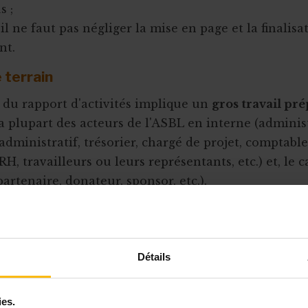
s ;
 il ne faut pas négliger la mise en page et la finalis
nt.
 terrain
 du rapport d'activités implique un
gros travail pr
a plupart des acteurs de l'ASBL en interne (adminis
dministratif, trésorier, chargé de projet, comptable
H, travailleurs ou leurs représentants, etc.) et, le 
artenaire, donateur, sponsor, etc.).
oit vous permettre de récolter un maximum d'infor
frées. Pour cela, il faut poser les bonnes questions 
es acteurs.
Détails
 entretiens !
ws
doivent aussi être l'occasion de décortiquer le
ies.