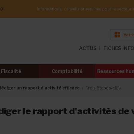
ND
Informations, conseils et services pour le secteur a
Votre
ACTUS
FICHES INF
Fiscalité
Comptabilité
Ressources hu
Rédiger un rapport d’activité efficace
Trois étapes-clés
diger le rapport d'activités de 