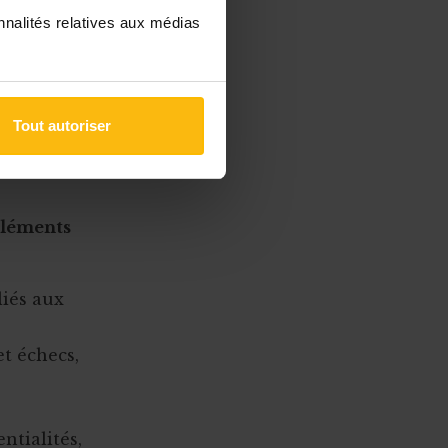
fs et
nnalités relatives aux médias
en faire une
collecte des
 à quoi va-t-
blissez une
Tout autoriser
 modifier
éléments
liés aux
et échecs,
ntialités,