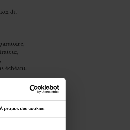
ation du
éparatoire
,
trateur,
,
cas échéant,
mations et de
lorsque vous
À propos des cookies