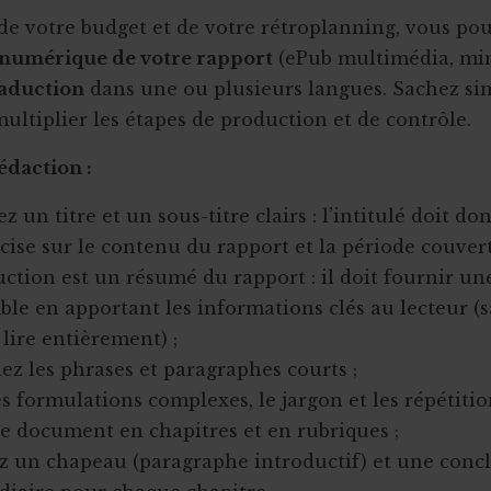
de votre budget et de votre rétroplanning, vous po
 numérique de votre rapport
(ePub multimédia, mini
raduction
dans une ou plusieurs langues. Sachez s
multiplier les étapes de production et de contrôle.
édaction :
ez un titre et un sous-titre clairs : l’intitulé doit d
cise sur le contenu du rapport et la période couvert
uction est un résumé du rapport : il doit fournir un
le en apportant les informations clés au lecteur (s
 lire entièrement) ;
iez les phrases et paragraphes courts ;
es formulations complexes, le jargon et les répétitio
le document en chapitres et en rubriques ;
z un chapeau (paragraphe introductif) et une conc