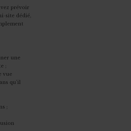
uvez prévoir
-site dédié,
implement
onner une
e ;
e vue
ans qu'il
ns ;
lusion