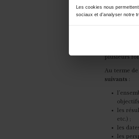
fonctionnemen
Les cookies nous permettent d
résultats (ce
sociaux et d'analyser notre tr
présentation
informations,
il servir ? Q
première ta
plusieurs foi
Au terme de 
suivants
:
l'ensemb
objectifs
les résu
etc.) ;
les date
les pers