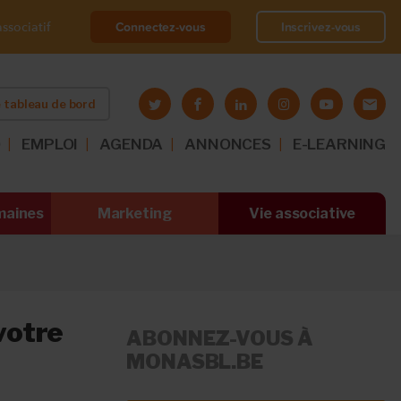
Connectez-vous
Inscrivez-vous
ssociatif
 tableau de bord
O
EMPLOI
AGENDA
ANNONCES
E-LEARNING
maines
Marketing
Vie associative
votre
ABONNEZ-VOUS À
MONASBL.BE