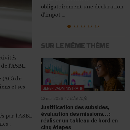
Que ce soit pour augmenter vos
obligatoirement une déclaration
l’emploi sont mises ...
ressources, vous faire connaî...
d’impôt ...
1
2
3
4
5
SUR LE MÊME THÈME
ctivités
 de l'ASBL
.
e (AG) de
ens et ses
GÉRER L'ADMINISTRATIF
Fiche Info
12 mai 2026
Justification des subsides,
évaluation des missions… :
és par l'ASBL
réaliser un tableau de bord en
les ;
cinq étapes