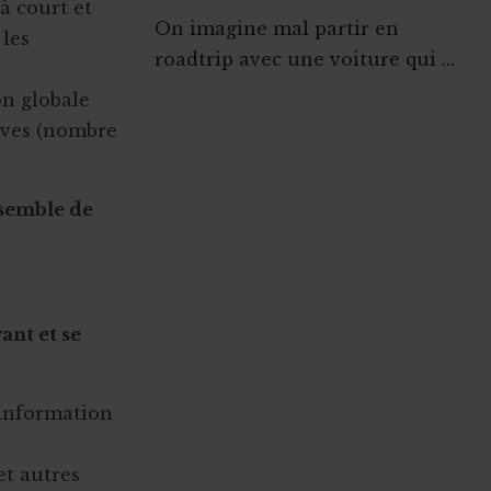
 à court et
On imagine mal partir en
 les
roadtrip avec une voiture qui ...
on globale
vives (nombre
ABONNEZ-VOUS A
MONASBL.BE
semble de
S'ABONNER
l
nt et se
l'information
et autres