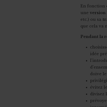
En fonction 
une
version
etc.) ou sa
t
que cela va 
Pendant la r
choisiss
idée pré
l'introd
d'ensemb
doive le
privilég
évitez l
divisez 
prévoye