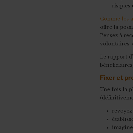
risques 
Comme les a
offre la poss
Pensez à rec
volontaires, 
Le rapport d'
bénéficiaires,
Fixer et p
Une fois la p
(définitivem
revoyez 
établiss
imaginez