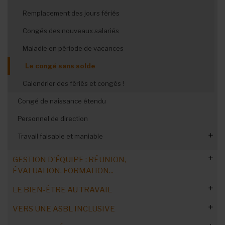
Instaurer un budget mobilité
Remplacement des jours fériés
Congés des nouveaux salariés
Maladie en période de vacances
Le congé sans solde
Calendrier des fériés et congés !
Congé de naissance étendu
Personnel de direction
Travail faisable et maniable
L’épargne-carrière
GESTION D'ÉQUIPE : RÉUNION,
ÉVALUATION, FORMATION...
Le don de jours de congé
Les horaires flottants
LE BIEN-ÊTRE AU TRAVAIL
Cadre légal et administratif
Le travail à temps partiel
VERS UNE ASBL INCLUSIVE
Organisation de réunions efficaces
Législation du travail : les obligations
Contextes de crise et traumatismes
Les heures supplémentaires volontaires