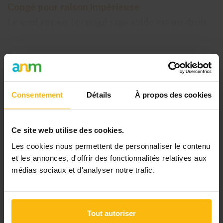
Congé pour raison impérieuse
Le seul cas où le congé sans solde est un droit
est le
congé pour raison impérieuse
, c’est-à-
dire tous les événements imprévisi
Cet article est réservé aux
Consentement
Détails
À propos des cookies
abonnés
L’abonnement MonASBL vous donne
un accès complet à des ressources
Ce site web utilise des cookies.
pratiques et à une expertise actualisée
Les cookies nous permettent de personnaliser le contenu
pour gérer efficacement votre ASBL.
et les annonces, d'offrir des fonctionnalités relatives aux
médias sociaux et d'analyser notre trafic.
Avec votre abonnement, vous
bénéficiez de :
Tout autoriser
l’accès libre à l’ensemble des