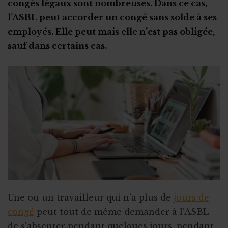
congés légaux sont nombreuses. Dans ce cas,
Rupture pour faute grave
Stage en ASBL : les étapes clés
l’ASBL peut accorder un congé sans solde à ses
Subsides et licenciement
Le recrutement via le stage
employés. Elle peut mais elle n’est pas obligée,
sauf dans certains cas.
Fin ou rupture du contrat étudiant
Stage ou travail au noir ?
Stage et assurances
Qu’est-ce qu’un "petit statut" ?
Une ou un travailleur qui n’a plus de
jours de
congé
peut tout de même demander à l’ASBL
de s’absenter pendant quelques jours, pendant