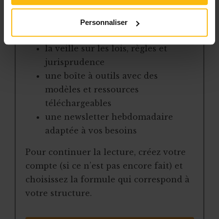
contenus du site
des articles, dossiers et conseils
Personnaliser
pratiques régulièrement mis à jour
la veille sur les lois, règles et
jurisprudence
une boîte à outils avec des
modèles et ressources
téléchargeables
une newsletter hebdomadaire
adaptée à vos besoins
Pour continuer la lecture, créez votre
compte (si ce n’est pas encore fait) et
choisissez la formule qui correspond à
votre structure.