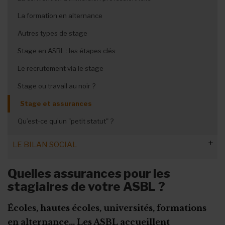
La protection des représentants
Congés des nouveaux salariés
Les horaires flottants
Licenciement et préavis
La formation en alternance
Les formalités administratives
Les outils de la concertation interne
Maladie en période de vacances
Le travail à temps partiel
Rupture du contrat à l’amiable
Autres types de stage
Non-respect de la convention de stage
Le congé sans solde
Les heures supplémentaires volontaires
Rupture pour faute grave
Stage en ASBL : les étapes clés
Calendrier des fériés et congés !
Subsides et licenciement
Le recrutement via le stage
Fin ou rupture du contrat étudiant
Stage ou travail au noir ?
Stage et assurances
Qu’est-ce qu’un "petit statut" ?
LE BILAN SOCIAL
Quelles informations faut-il donner ?
Quelles assurances pour les
stagiaires de votre ASBL ?
Quand et comment le publier ?
Les types de formation à prendre en compte
Écoles, hautes écoles, universités, formations
en alternance… Les ASBL accueillent