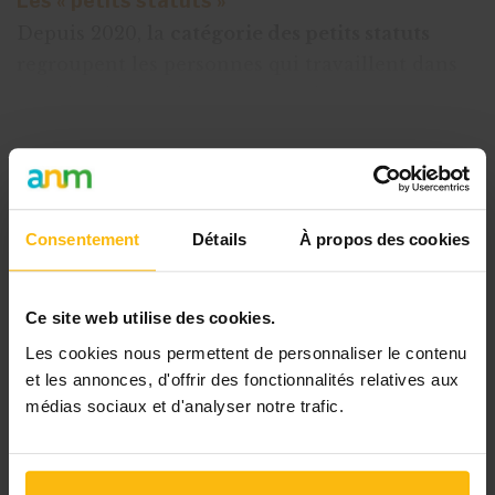
Les « petits statuts »
Depuis 2020, la
catégorie des petits statuts
regroupent les personnes qui travaillent dans
le cadre de leur formation professionnelle :
stagiaires non rémunérés, formations e
Cet article est réservé aux
abonnés
Consentement
Détails
À propos des cookies
L’abonnement MonASBL vous donne
un accès complet à des ressources
Ce site web utilise des cookies.
pratiques et à une expertise actualisée
Les cookies nous permettent de personnaliser le contenu
pour gérer efficacement votre ASBL.
et les annonces, d'offrir des fonctionnalités relatives aux
médias sociaux et d'analyser notre trafic.
Avec votre abonnement, vous
bénéficiez de :