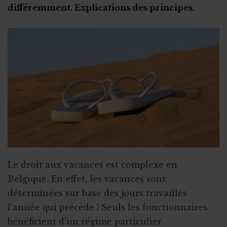
Stage en ASBL : les étapes clés
différemment. Explications des principes.
Subsides et licenciement
Le recrutement via le stage
Fin ou rupture du contrat étudiant
Stage ou travail au noir ?
Stage et assurances
Qu’est-ce qu’un "petit statut" ?
Le droit aux vacances est complexe en
Belgique. En effet, les vacances sont
déterminées sur base des jours travaillés
l’année qui précède ! Seuls les fonctionnaires
bénéficient d’un régime particulier.