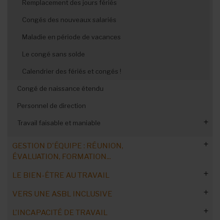
Remplacement des jours fériés
Congés des nouveaux salariés
Maladie en période de vacances
Le congé sans solde
Calendrier des fériés et congés !
Congé de naissance étendu
Personnel de direction
Travail faisable et maniable
L’épargne-carrière
GESTION D'ÉQUIPE : RÉUNION,
ÉVALUATION, FORMATION...
Le don de jours de congé
Les horaires flottants
LE BIEN-ÊTRE AU TRAVAIL
Cadre légal et administratif
Le travail à temps partiel
VERS UNE ASBL INCLUSIVE
Organisation de réunions efficaces
Législation du travail : les obligations
Contextes de crise et traumatismes
Les heures supplémentaires volontaires
L'INCAPACITÉ DE TRAVAIL
Cohésion et dynamiques d'équipe
Règlement de travail
Les ordres du jour
Refus de reprendre le travail
Faire collaborer les générations