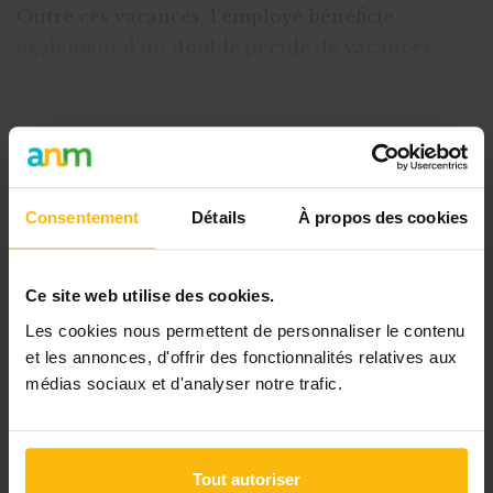
Outre ces vacances, l’employé bénéficie
également d’un
double pécule de vacances
.
Ce double pécule est un complément de salaire
qui correspond à
92 % du salaire mensue
Cet article est réservé aux
Consentement
Détails
À propos des cookies
abonnés
L’abonnement MonASBL vous donne
Ce site web utilise des cookies.
un accès complet à des ressources
Les cookies nous permettent de personnaliser le contenu
pratiques et à une expertise actualisée
et les annonces, d'offrir des fonctionnalités relatives aux
pour gérer efficacement votre ASBL.
médias sociaux et d'analyser notre trafic.
Avec votre abonnement, vous
bénéficiez de :
Tout autoriser