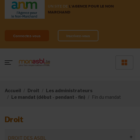
UN SITE DE
L'AGENCE POUR LE NON
MARCHAND
Connectez-vous
Inscrivez-vous
Accueil
Droit
Les administrateurs
Le mandat (début - pendant - fin)
Fin du mandat
Droit
DROIT DES ASBL