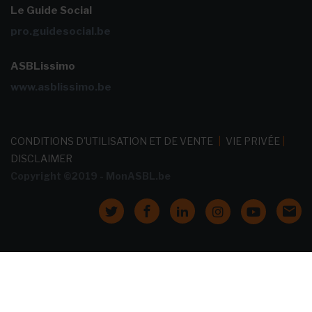
Le Guide Social
pro.guidesocial.be
ASBLissimo
www.asblissimo.be
CONDITIONS D'UTILISATION ET DE VENTE
|
VIE PRIVÉE
|
DISCLAIMER
Copyright ©2019 - MonASBL.be