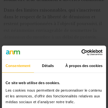
Dans des limites raisonnables, qui s’inscrivent
dans le respect de la liberté de démission et
restent proportionnées à l’objectif poursuivi, il
est néanmoins envisageable de soumettre la
démission du membre à un
délai de préavis
.
Le cas de l’ASBL dont le nombre de membres
est fixe ou dont le
nombre de membres a atteint
Consentement
Détails
À propos des cookies
Cet article est réservé aux
abonnés
Ce site web utilise des cookies.
L’abonnement MonASBL vous donne
Les cookies nous permettent de personnaliser le contenu
un accès complet à des ressources
et les annonces, d'offrir des fonctionnalités relatives aux
pratiques et à une expertise actualisée
médias sociaux et d'analyser notre trafic.
pour gérer efficacement votre ASBL.